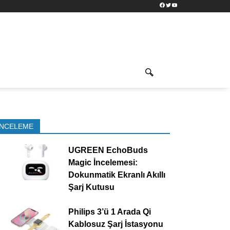
Facebook
Twitter
YouTube
İNCELEME
UGREEN EchoBuds
Magic İncelemesi:
Dokunmatik Ekranlı Akıllı
Şarj Kutusu
Philips 3’ü 1 Arada Qi
Kablosuz Şarj İstasyonu