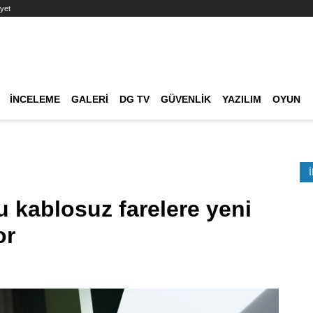
yet
Ana dolaşım
İNCELEME
GALERI
DG TV
GÜVENLIK
YAZILIM
OYUN
Etkinlik Ara
kablosuz farelere yeni
or