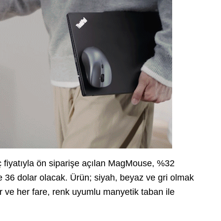
ç fiyatıyla ön siparişe açılan MagMouse, %32
ise 36 dolar olacak. Ürün; siyah, beyaz ve gri olmak
r ve her fare, renk uyumlu manyetik taban ile