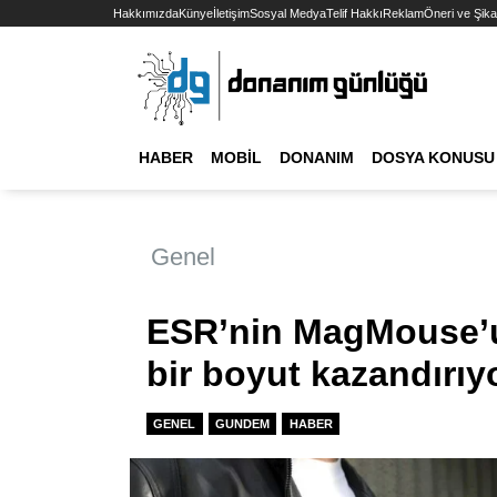
Hakkımızda
Künye
İletişim
Sosyal Medya
Telif Hakkı
Reklam
Öneri ve Şika
HABER
MOBIL
DONANIM
DOSYA KONUSU
Genel
ESR’nin MagMouse’u 
bir boyut kazandırıy
GENEL
GUNDEM
HABER