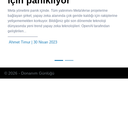
için panikliyor
Meta yönetimi panik içinde. Tüm yatırımını MetaVerse projelerine
bağlayan şirket, yapay zeka alanında çok geride kaldığı için rakiplerine
yetişememekten korkuyor. Bildiğiniz gibi son dönemde teknoloji
dünyasında yeni trend yapay zeka teknolojileri. OpenAI tarafından
geliştirilen...
Ahmet Timur
| 30 Nisan 2023
© 2026 - Donanım Günlüğü