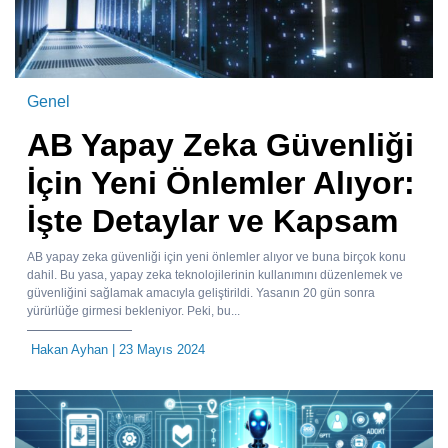
Genel
AB Yapay Zeka Güvenliği
İçin Yeni Önlemler Alıyor:
İşte Detaylar ve Kapsam
AB yapay zeka güvenliği için yeni önlemler alıyor ve buna birçok konu
dahil. Bu yasa, yapay zeka teknolojilerinin kullanımını düzenlemek ve
güvenliğini sağlamak amacıyla geliştirildi. Yasanın 20 gün sonra
yürürlüğe girmesi bekleniyor. Peki, bu...
Hakan Ayhan
| 23 Mayıs 2024