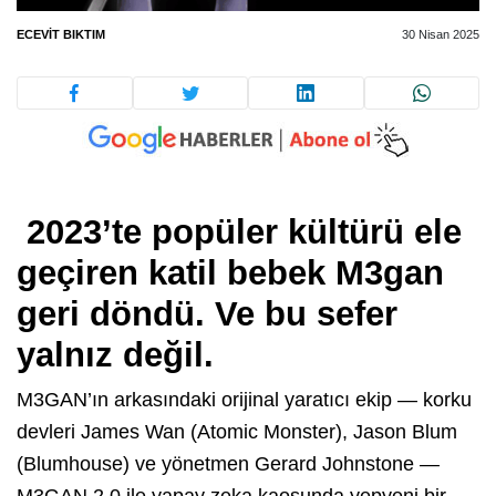
ECEVIT BIKTIM
30 Nisan 2025
2023’te popüler kültürü ele
geçiren katil bebek M3gan
geri döndü. Ve bu sefer
yalnız değil.
M3GAN’ın arkasındaki orijinal yaratıcı ekip — korku
devleri James Wan (Atomic Monster), Jason Blum
(Blumhouse) ve yönetmen Gerard Johnstone —
M3GAN 2.0 ile yapay zeka kaosunda yepyeni bir