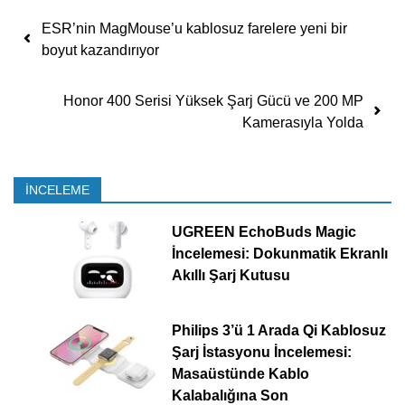
Yazı dolaşımı
ESR’nin MagMouse’u kablosuz farelere yeni bir
boyut kazandırıyor
Honor 400 Serisi Yüksek Şarj Gücü ve 200 MP
Kamerasıyla Yolda
İNCELEME
UGREEN EchoBuds Magic
İncelemesi: Dokunmatik Ekranlı
Akıllı Şarj Kutusu
Philips 3’ü 1 Arada Qi Kablosuz
Şarj İstasyonu İncelemesi:
Masaüstünde Kablo
Kalabalığına Son