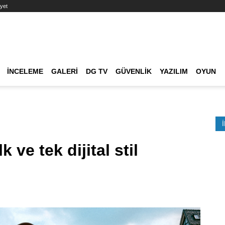
yet
Ana dolaşım
İNCELEME
GALERI
DG TV
GÜVENLIK
YAZILIM
OYUN
Etkinlik Ara
k ve tek dijital stil