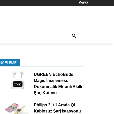
Facebook
Twitter
YouTube
İNCELEME
UGREEN EchoBuds
Magic İncelemesi:
Dokunmatik Ekranlı Akıllı
Şarj Kutusu
Philips 3’ü 1 Arada Qi
Kablosuz Şarj İstasyonu