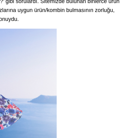
?’ gibi sorulardı. Sitemizde bulunan binlerce ürün
arzlarına uygun ürün/kombin bulmasının zorluğu,
konuydu.