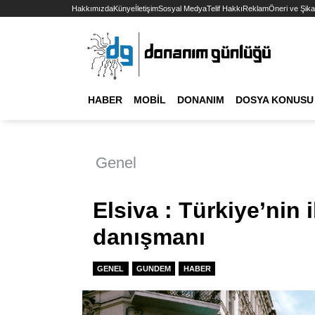
Hakkımızda
Künye
İletişim
Sosyal Medya
Telif Hakkı
Reklam
Öneri ve Şika
HABER
MOBIL
DONANIM
DOSYA KONUSU
Genel
Elsiva : Türkiye’nin il
danışmanı
GENEL
GUNDEM
HABER