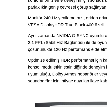
konforlu bir izleme deneyimi için sonsuz k
parlaklıkla geniş çevresel görüş sağlayan 
Monitör 240 Hz yenileme hızı, griden gri
VESA DisplayHDR True Black 400 özellikl
Aynı zamanda NVIDIA G-SYNC uyumlu ola
2.1 FRL (Sabit Hız Bağlantısı) ile de oyu
çözünürlükte 120 Hz performans elde etme
Optimize edilmiş HDR performansı için ka
konsol modu etkinleştirildiğinde deneyim
uyumluluğu, Dolby Atmos hoparlörler vey
soundbar’lar için ihtiyaç duyulan ilave kab