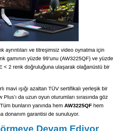
nk ayrıntıları ve titreşimsiz video oynatma için
renk gamının yüzde 99’unu (AW3225QF) ve yüzde
 < 2 renk doğruluğuna ulaşarak olağanüstü bir
mavi ışığı azaltan TÜV sertifikalı yerleşik bir
 Plus’ı da uzun oyun oturumları sırasında göz
or.Tüm bunların yanında hem
AW3225QF
hem
nma donanım garantisi de sunuluyor.
 Görmeye Devam Ediyor