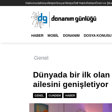
Hakkımızda
Künye
İletişim
Sosyal Medya
Telif Hakkı
Reklam
Öneri ve Şika
HABER
MOBIL
DONANIM
DOSYA KONUSU
Genel
Dünyada bir ilk ola
ailesini genişletiyor
GENEL
GUNDEM
HABER