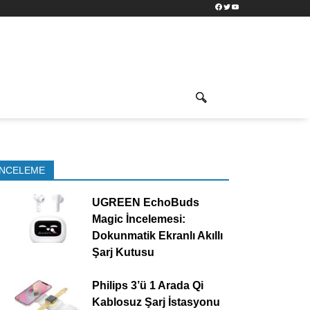
Facebook
Twitter
YouTube
İNCELEME
UGREEN EchoBuds
Magic İncelemesi:
Dokunmatik Ekranlı Akıllı
Şarj Kutusu
Philips 3’ü 1 Arada Qi
Kablosuz Şarj İstasyonu