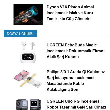
Dyson V16 Piston Animal
İncelemesi: Islak ve Kuru
Temizlikte Güç Gösterisi
DOSYA KONUSU
UGREEN EchoBuds Magic
İncelemesi: Dokunmatik Ekranlı
Akıllı Şarj Kutusu
Philips 3’ü 1 Arada Qi Kablosuz
Şarj İstasyonu İncelemesi:
Masaüstünde Kablo
Kalabalığına Son
UGREEN Uno RG İncelemesi:
Robot Tasarımlı GaN Şarj Cihazı