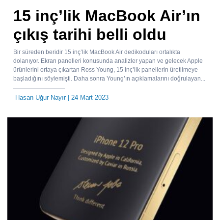
15 inç’lik MacBook Air’ın
çıkış tarihi belli oldu
Bir süreden beridir 15 inç’lik MacBook Air dedikoduları ortalıkta
dolanıyor. Ekran panelleri konusunda analizler yapan ve gelecek Apple
ürünlerini ortaya çıkartan Ross Young, 15 inç’lik panellerin üretilmeye
başladığını söylemişti. Daha sonra Young’ın açıklamalarını doğrulayan...
Hasan Uğur Nayır
| 24 Mart 2023