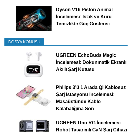
Dyson V16 Piston Animal
İncelemesi: Islak ve Kuru
Temizlikte Güç Gösterisi
DOSYA KONUSU
UGREEN EchoBuds Magic
İncelemesi: Dokunmatik Ekranlı
Akıllı Şarj Kutusu
Philips 3’ü 1 Arada Qi Kablosuz
Şarj İstasyonu İncelemesi:
Masaüstünde Kablo
Kalabalığına Son
UGREEN Uno RG İncelemesi:
Robot Tasarımlı GaN Şarj Cihazı