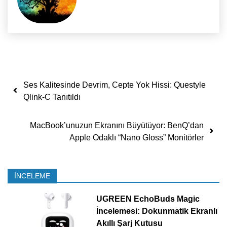
Yazı dolaşımı
Ses Kalitesinde Devrim, Cepte Yok Hissi: Questyle
Qlink-C Tanıtıldı
MacBook’unuzun Ekranını Büyütüyor: BenQ’dan
Apple Odaklı “Nano Gloss” Monitörler
İNCELEME
UGREEN EchoBuds Magic
İncelemesi: Dokunmatik Ekranlı
Akıllı Şarj Kutusu