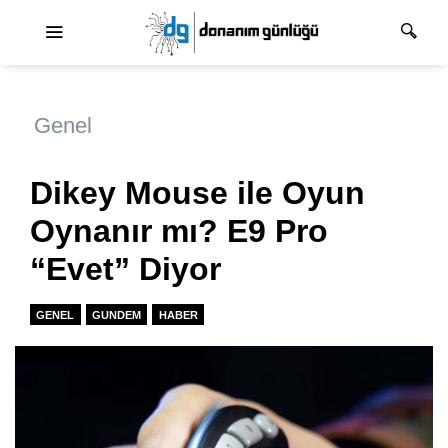
Ana dolaşım
Genel
Dikey Mouse ile Oyun
Oynanır mı? E9 Pro
“Evet” Diyor
GENEL
GUNDEM
HABER