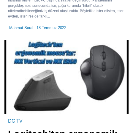
insanlar ofislerinde, PC başında saatler geçiriyordu. Pandeminin
gerçekleşmesi sonucunda ise, çoğu kurumda “hibrit” olarak
nitelendirebileceğimiz iş düzeni oluşturuldu. Böylelikle ister ofisten, ister
evden, istenirse de farklı...
Mahmut Saral
| 18 Temmuz 2022
DG TV