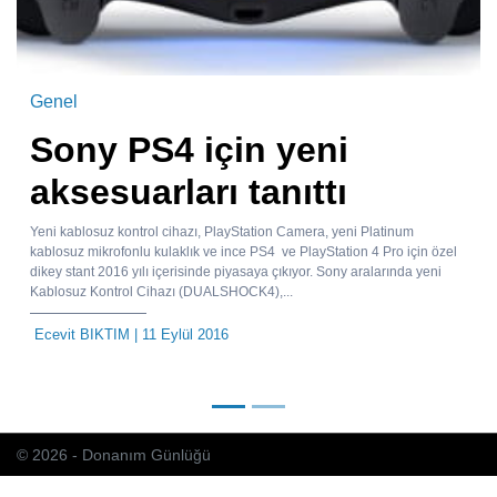
Genel
Sony PS4 için yeni
aksesuarları tanıttı
Yeni kablosuz kontrol cihazı, PlayStation Camera, yeni Platinum
kablosuz mikrofonlu kulaklık ve ince PS4 ve PlayStation 4 Pro için özel
dikey stant 2016 yılı içerisinde piyasaya çıkıyor. Sony aralarında yeni
Kablosuz Kontrol Cihazı (DUALSHOCK4),...
Ecevit BIKTIM
| 11 Eylül 2016
© 2026 - Donanım Günlüğü