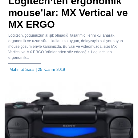
Logitech’ten ergonomik
mouse’lar: MX Vertical ve
MX ERGO
Logitech, çoğumuzun alışık olmadığı tasarım dillerini kullanarak,
ergonomik ve uzun süreli kullanıma uygun, dolayısıyla sizi yormayan
mouse çözümleriyle karşımızda. Bu yazı ve videomuzda, size MX
Vertical ve MX ERGO ürünlerinden söz edeceğiz. Logitech’ten
ergonomik...
Mahmut Saral
| 25 Kasım 2019