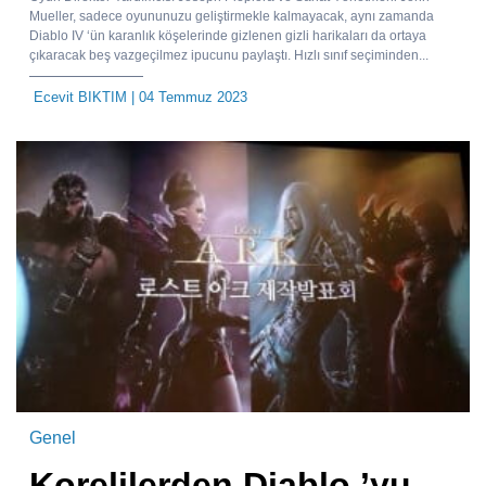
Mueller, sadece oyununuzu geliştirmekle kalmayacak, aynı zamanda
Diablo IV ‘ün karanlık köşelerinde gizlenen gizli harikaları da ortaya
çıkaracak beş vazgeçilmez ipucunu paylaştı. Hızlı sınıf seçiminden...
Ecevit BIKTIM
| 04 Temmuz 2023
Genel
Korelilerden Diablo ’yu