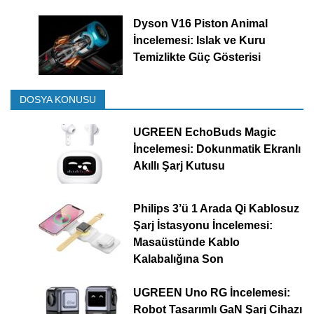
Dyson V16 Piston Animal
İncelemesi: Islak ve Kuru
Temizlikte Güç Gösterisi
DOSYA KONUSU
UGREEN EchoBuds Magic
İncelemesi: Dokunmatik Ekranlı
Akıllı Şarj Kutusu
Philips 3’ü 1 Arada Qi Kablosuz
Şarj İstasyonu İncelemesi:
Masaüstünde Kablo
Kalabalığına Son
UGREEN Uno RG İncelemesi:
Robot Tasarımlı GaN Şarj Cihazı