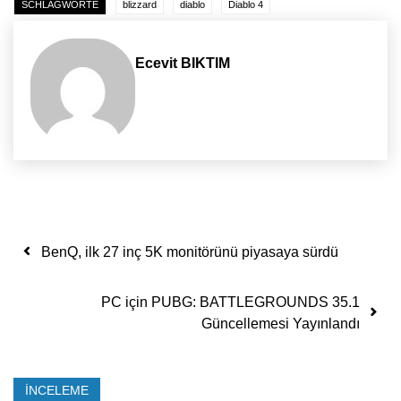
SCHLAGWORTE
blizzard
diablo
Diablo 4
Ecevit BIKTIM
Yazı dolaşımı
BenQ, ilk 27 inç 5K monitörünü piyasaya sürdü
PC için PUBG: BATTLEGROUNDS 35.1
Güncellemesi Yayınlandı
İNCELEME