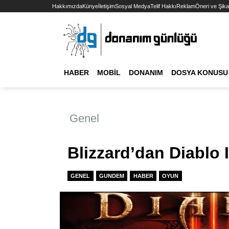
Hakkımızda
Künye
İletişim
Sosyal Medya
Telif Hakkı
Reklam
Öneri ve Şika
HABER
MOBIL
DONANIM
DOSYA KONUSU
Genel
Blizzard’dan Diablo I
GENEL
GUNDEM
HABER
OYUN