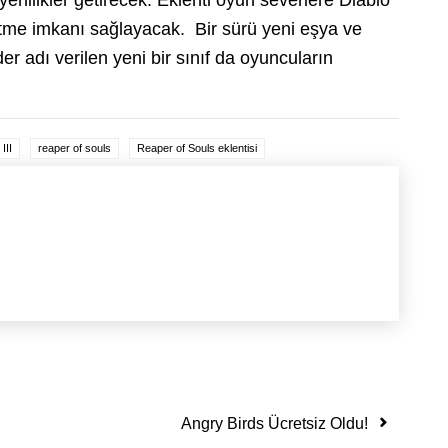
 etme imkanı sağlayacak. Bir sürü yeni eşya ve
r adı verilen yeni bir sınıf da oyuncuların
III
reaper of souls
Reaper of Souls eklentisi
Angry Birds Ücretsiz Oldu!