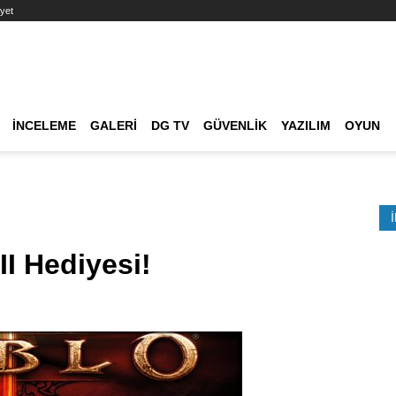
yet
Ana dolaşım
İNCELEME
GALERI
DG TV
GÜVENLIK
YAZILIM
OYUN
Etkinlik Ara
II Hediyesi!