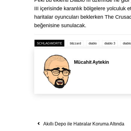
III içerisinde karanlık bölgelere yolculuk
haritalar oyuncuları beklerken The Crusade
beğenisine sunulacak.
SCHLAGWORTE
blizzard
diablo
diablo 3
diablo 
Mücahit Aytekin
Yazı dolaşımı
Akıllı Depo ile Hatıralar Koruma Altında