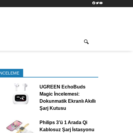
Facebook
Twitter
YouTube
İNCELEME
UGREEN EchoBuds
Magic İncelemesi:
Dokunmatik Ekranlı Akıllı
Şarj Kutusu
Philips 3’ü 1 Arada Qi
Kablosuz Şarj İstasyonu