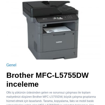
Genel
Brother MFC-L5755DW
inceleme
Ofis iş yükünün üstesinden gelen ve sorunsuz çalışması ile toplam
maliyetinizi düşüren Brother MFC-L5755DW, büyük çalışma gruplarına
hizmet etmek için tasarlandı. Tarama, kopyalama, faks ve mobil baskı