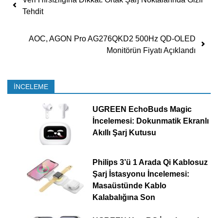
Tehdit
AOC, AGON Pro AG276QKD2 500Hz QD-OLED
Monitörün Fiyatı Açıklandı
İNCELEME
UGREEN EchoBuds Magic
İncelemesi: Dokunmatik Ekranlı
Akıllı Şarj Kutusu
Philips 3’ü 1 Arada Qi Kablosuz
Şarj İstasyonu İncelemesi:
Masaüstünde Kablo
Kalabalığına Son