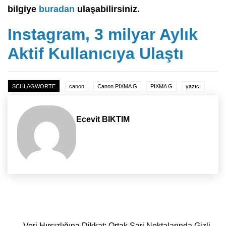
bilgiye
buradan
ulaşabilirsiniz.
Instagram, 3 milyar Aylık
Aktif Kullanıcıya Ulaştı
SCHLAGWORTE
canon
Canon PIXMA G
PIXMA G
yazıcı
Ecevit BIKTIM
Yazı dolaşımı
Veri Hırsızlığına Dikkat: Ortak Şarj Noktalarında Gizli