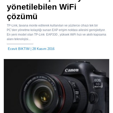
yönetilebilen WiFi
çözümü
TP-Link, tavana monte edilerek kullanılan ve yüzlerce cihazı tek bir
PC’den yönetme kolaylığı sunan EAP erişim noktası ailesini genişletiyor.
En yeni model olan TP-Link EAP330 , yüksek WiFi hızı ve akıllı kapsama
alanı teknolojisi...
Ecevit BIKTIM
| 28 Kasım 2016