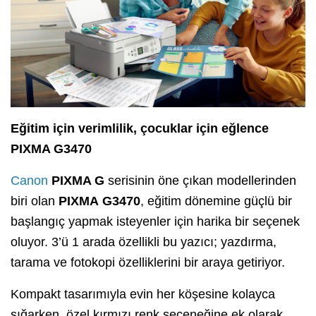
Eğitim için verimlilik, çocuklar için eğlence
PIXMA G3470
Canon
PIXMA G
serisinin öne çıkan modellerinden
biri olan
PIXMA
G3470
, eğitim dönemine güçlü bir
başlangıç yapmak isteyenler için harika bir seçenek
oluyor. 3’ü 1 arada özellikli bu yazıcı; yazdırma,
tarama ve fotokopi özelliklerini bir araya getiriyor.
Kompakt tasarımıyla evin her köşesine kolayca
sığarken, özel kırmızı renk seçeneğine ek olarak