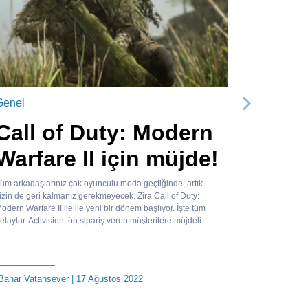
Genel
Sonraki
Call of Duty: Modern
Warfare II için müjde!
üm arkadaşlarınız çok oyunculu moda geçtiğinde, artık
izin de geri kalmanız gerekmeyecek. Zira Call of Duty:
odern Warfare II ile ile yeni bir dönem başlıyor. İşte tüm
etaylar. Activision, ön sipariş veren müşterilere müjdeli...
Bahar Vatansever
| 17 Ağustos 2022