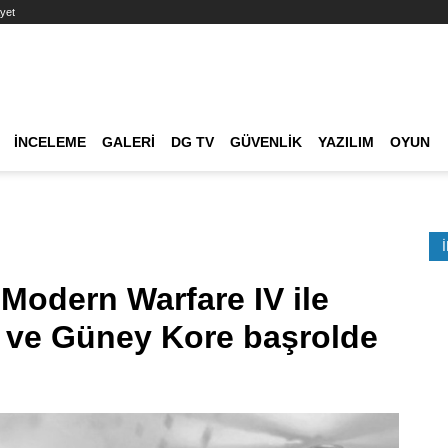
yet
Ana dolaşım
İNCELEME
GALERI
DG TV
GÜVENLIK
YAZILIM
OYUN
Etkinlik Ara
 Modern Warfare IV ile
 ve Güney Kore başrolde