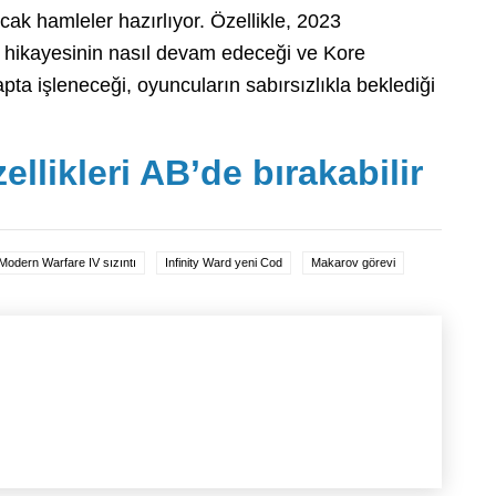
ak hamleler hazırlıyor. Özellikle, 2023
ikayesinin nasıl devam edeceği ve Kore
ta işleneceği, oyuncuların sabırsızlıkla beklediği
ellikleri AB’de bırakabilir
 Modern Warfare IV sızıntı
Infinity Ward yeni Cod
Makarov görevi