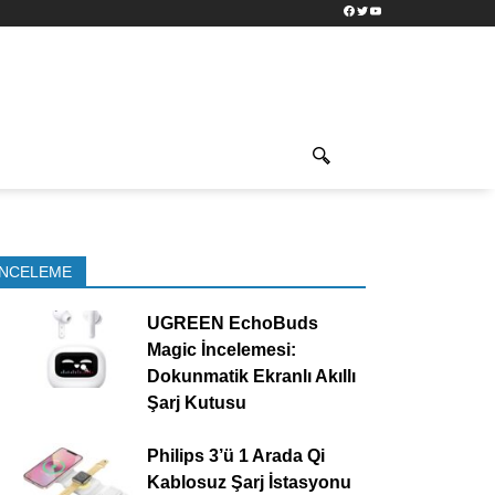
Facebook
Twitter
YouTube
İNCELEME
UGREEN EchoBuds
Magic İncelemesi:
Dokunmatik Ekranlı Akıllı
Şarj Kutusu
Philips 3’ü 1 Arada Qi
Kablosuz Şarj İstasyonu