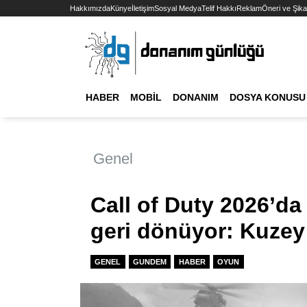
Hakkımızda
Künye
İletişim
Sosyal Medya
Telif Hakkı
Reklam
Öneri ve Şika
HABER
MOBIL
DONANIM
DOSYA KONUSU
Genel
Call of Duty 2026’da
geri dönüyor: Kuzey
GENEL
GUNDEM
HABER
OYUN