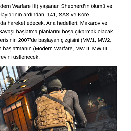
dern Warfare III) yaşanan Shepherd’ın ölümü ve
laylarının ardından, 141, SAS ve Kore
ada hareket edecek. Ana hedefleri, Makarov ve
avaşı başlatma planlarını boşa çıkarmak olacak.
serisinin 2007’de başlayan çizgisini (MW1, MW2,
n başlatmanın (Modern Warfare, MW II, MW III –
evini üstlenecek.