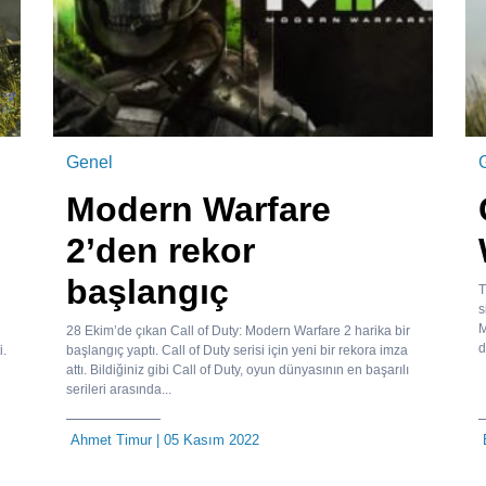
Genel
Modern Warfare
2’den rekor
başlangıç
T
s
M
28 Ekim’de çıkan Call of Duty: Modern Warfare 2 harika bir
d
i.
başlangıç yaptı. Call of Duty serisi için yeni bir rekora imza
attı. Bildiğiniz gibi Call of Duty, oyun dünyasının en başarılı
serileri arasında...
Ahmet Timur
| 05 Kasım 2022