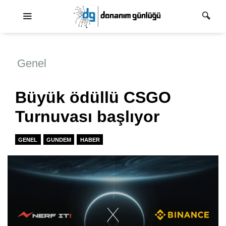
Ana dolaşım
Genel
Büyük ödüllü CSGO
Turnuvası başlıyor
GENEL
GUNDEM
HABER