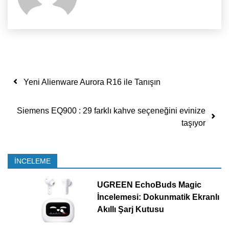
Yazı dolaşımı
Yeni Alienware Aurora R16 ile Tanışın
Siemens EQ900 : 29 farklı kahve seçeneğini evinize
taşıyor
İNCELEME
UGREEN EchoBuds Magic
İncelemesi: Dokunmatik Ekranlı
Akıllı Şarj Kutusu