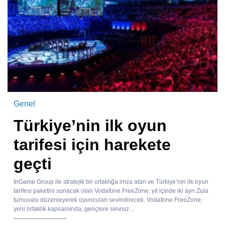
Genel
Türkiye’nin ilk oyun
tarifesi için harekete
geçti
InGame Group ile stratejik bir ortaklığa imza atan ve Türkiye’nin ilk oyun
tarifesi paketini sunacak olan Vodafone FreeZone, yıl içinde iki ayrı Zula
turnuvası düzenleyerek oyuncuları sevindirecek. Vodafone FreeZone,
yeni ortaklık kapsamında, gençlere sınırsız...