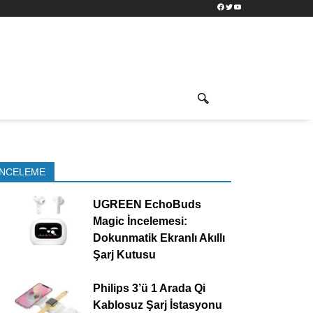
Facebook
Twitter
YouTube
İNCELEME
UGREEN EchoBuds
Magic İncelemesi:
Dokunmatik Ekranlı Akıllı
Şarj Kutusu
Philips 3’ü 1 Arada Qi
Kablosuz Şarj İstasyonu