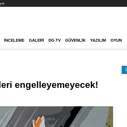
yet
Ana dolaşım
İNCELEME
GALERI
DG TV
GÜVENLIK
YAZILIM
OYUN
Etkinlik Ara
eri engelleyemeyecek!