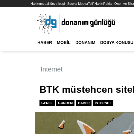
Hakkımızda
Künye
İletişim
Sosyal Medya
Telif Hakkı
Reklam
Öneri ve Şika
HABER
MOBIL
DONANIM
DOSYA KONUSU
İnternet
BTK müstehcen sitel
GENEL
GUNDEM
HABER
İNTERNET