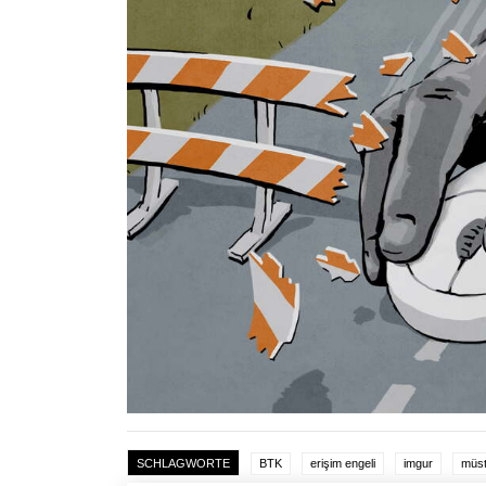
SCHLAGWORTE
BTK
erişim engeli
imgur
müst