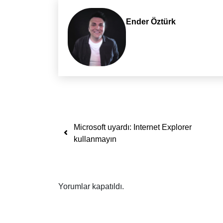
Ender Öztürk
Yazı dolaşımı
Microsoft uyardı: Internet Explorer
kullanmayın
Yorumlar kapatıldı.