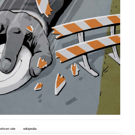
ehcen site
wikipedia