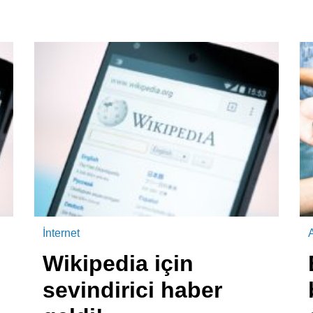
İnternet
A
Wikipedia için
sevindirici haber