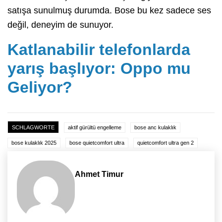
satışa sunulmuş durumda. Bose bu kez sadece ses
değil, deneyim de sunuyor.
Katlanabilir telefonlarda
yarış başlıyor: Oppo mu
Geliyor?
SCHLAGWORTE
aktif gürültü engelleme
bose anc kulaklık
bose kulaklık 2025
bose quietcomfort ultra
quietcomfort ultra gen 2
Ahmet Timur