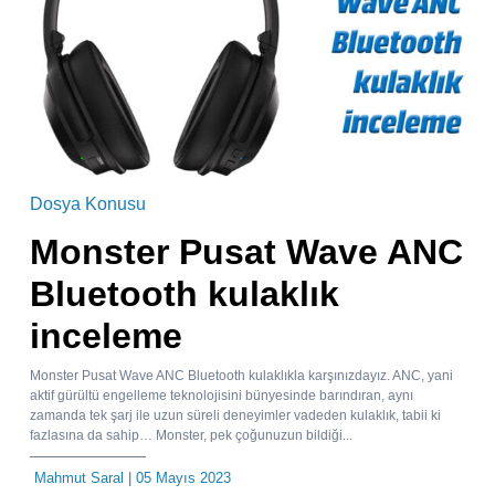
Dosya Konusu
Monster Pusat Wave ANC
Bluetooth kulaklık
inceleme
Monster Pusat Wave ANC Bluetooth kulaklıkla karşınızdayız. ANC, yani
aktif gürültü engelleme teknolojisini bünyesinde barındıran, aynı
zamanda tek şarj ile uzun süreli deneyimler vadeden kulaklık, tabii ki
fazlasına da sahip… Monster, pek çoğunuzun bildiği...
Mahmut Saral
| 05 Mayıs 2023