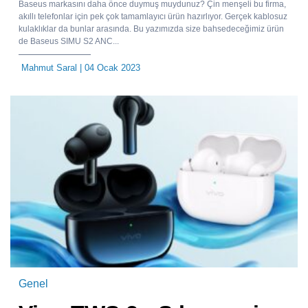
Baseus markasını daha önce duymuş muydunuz? Çin menşeli bu firma,
akıllı telefonlar için pek çok tamamlayıcı ürün hazırlıyor. Gerçek kablosuz
kulaklıklar da bunlar arasında. Bu yazımızda size bahsedeceğimiz ürün
de Baseus SIMU S2 ANC...
Mahmut Saral
| 04 Ocak 2023
Genel