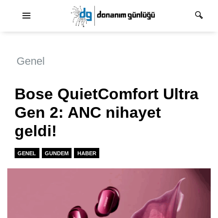
Ana dolaşım
Genel
Bose QuietComfort Ultra
Gen 2: ANC nihayet
geldi!
GENEL
GUNDEM
HABER