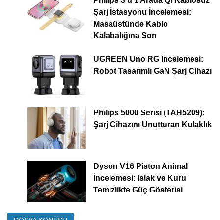
Philips 3’ü 1 Arada Qi Kablosuz
Şarj İstasyonu İncelemesi:
Masaüstünde Kablo
Kalabalığına Son
UGREEN Uno RG İncelemesi:
Robot Tasarımlı GaN Şarj Cihazı
Philips 5000 Serisi (TAH5209):
Şarj Cihazını Unutturan Kulaklık
Dyson V16 Piston Animal
İncelemesi: Islak ve Kuru
Temizlikte Güç Gösterisi