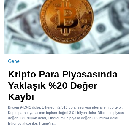
Genel
Kripto Para Piyasasında
Yaklaşık %20 Değer
Kaybı
Bitcoin 94,341 dolar, Ethereum 2.513 dolar seviyesinden işlem görüyor.
Kripto para piyasasının toplam değeri 3,01 trilyon dolar. Bitcoin’in piyasa
değeri 1,86 trilyon dolar, Ethereum’un piyasa değeri 302 milyar dolar.
Ether ve altcoinler, Trump’ın...