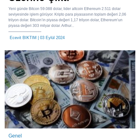
Yeni günde Bitcon 59.088 dolar, lider altcoin Ethereum 2.511 dolar
seviyesinde işlem görüyor. Kripto para piyasasının toplam değeri 2,06
trilyon dolar. Bitcoin’in piyasa değeri 1,17 trilyon dolar, Ethereum’un
piyasa değeri 303 milyar dolar. Arthur...
Ecevit BIKTIM
| 03 Eylül 2024
Genel