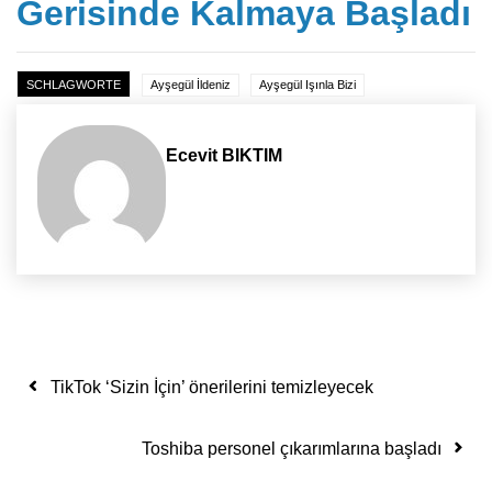
Gerisinde Kalmaya Başladı
SCHLAGWORTE
Ayşegül İldeniz
Ayşegül Işınla Bizi
Ecevit BIKTIM
Yazı dolaşımı
TikTok ‘Sizin İçin’ önerilerini temizleyecek
Toshiba personel çıkarımlarına başladı