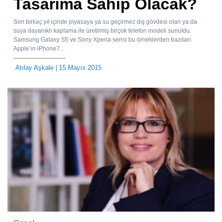
Tasarıma Sahip Olacak?
Son birkaç yıl içinde piyasaya ya su geçirmez dış gövdesi olan ya da
suya dayanıklı kaplama ile üretilmiş birçok telefon modeli sunuldu.
Samsung Galaxy S5 ve Sony Xperia serisi bu örneklerden bazıları.
Apple’ın iPhone7...
Atılay Aşkale
| 15 Mayıs 2015