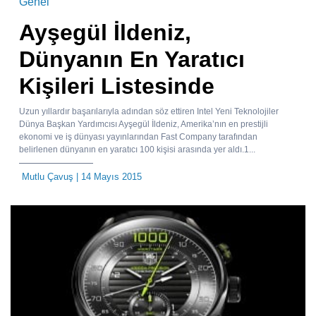
Genel
Ayşegül İldeniz,
Dünyanın En Yaratıcı
Kişileri Listesinde
Uzun yıllardır başarılarıyla adından söz ettiren Intel Yeni Teknolojiler
Dünya Başkan Yardımcısı Ayşegül İldeniz, Amerika’nın en prestijli
ekonomi ve iş dünyası yayınlarından Fast Company tarafından
belirlenen dünyanın en yaratıcı 100 kişisi arasında yer aldı.1...
Mutlu Çavuş
| 14 Mayıs 2015