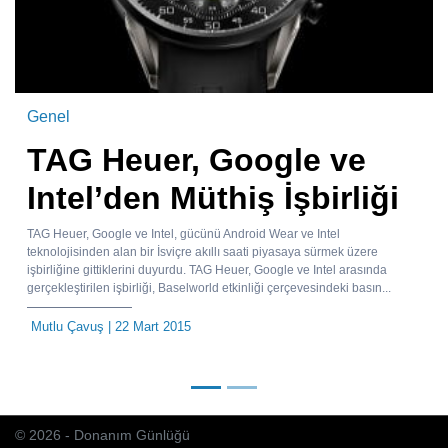
Genel
TAG Heuer, Google ve
Intel’den Müthiş İşbirliği
TAG Heuer, Google ve Intel, gücünü Android Wear ve Intel
teknolojisinden alan bir İsviçre akıllı saati piyasaya sürmek üzere
işbirliğine gittiklerini duyurdu. TAG Heuer, Google ve Intel arasında
gerçekleştirilen işbirliği, Baselworld etkinliği çerçevesindeki basın...
Mutlu Çavuş
| 22 Mart 2015
© 2026 - Donanım Günlüğü