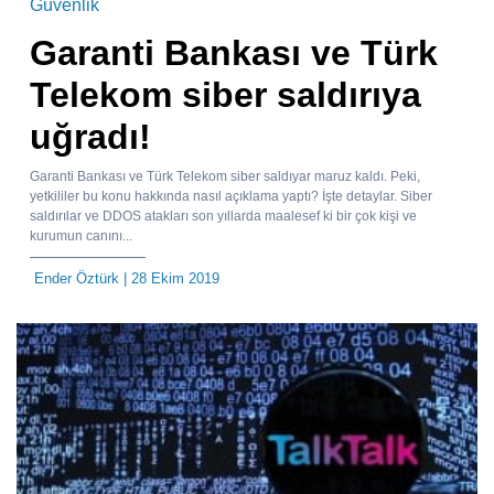
Güvenlik
Garanti Bankası ve Türk
Telekom siber saldırıya
uğradı!
Garanti Bankası ve Türk Telekom siber saldıyar maruz kaldı. Peki,
yetkililer bu konu hakkında nasıl açıklama yaptı? İşte detaylar. Siber
saldırılar ve DDOS atakları son yıllarda maalesef ki bir çok kişi ve
kurumun canını...
Ender Öztürk
| 28 Ekim 2019