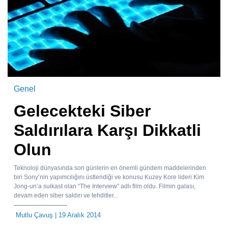
Genel
Gelecekteki Siber
Saldırılara Karşı Dikkatli
Olun
Teknoloji dünyasında son günlerin en önemli gündem maddelerinden
biri Sony’nin yapımcılığını üstlendiği ve konusu Kuzey Kore lideri Kim
Jong-un’a suikast olan “The Interview” adlı film oldu. Filmin galası,
devam eden siber saldırı ve tehditler...
Mutlu Çavuş
| 19 Aralık 2014