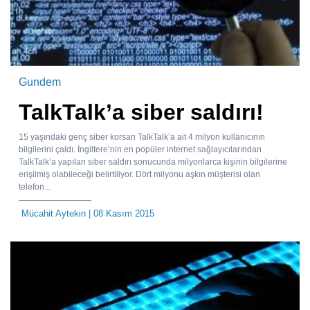
Gundem
TalkTalk’a siber saldırı!
15 yaşındaki genç siber korsan TalkTalk’a ait 4 milyon kullanıcının
bilgilerini çaldı. İngiltere’nin en popüler internet sağlayıcılarından
TalkTalk’a yapılan siber saldırı sonucunda milyonlarca kişinin bilgilerine
erişilmiş olabileceği belirtiliyor. Dört milyonu aşkın müşterisi olan
telefon...
Mücahit Aytekin
| 08 Kasım 2015