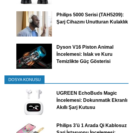
Philips 5000 Serisi (TAH5209):
Şarj Cihazını Unutturan Kulaklık
Dyson V16 Piston Animal
İncelemesi: Islak ve Kuru
Temizlikte Güç Gösterisi
DOSYA KONUSU
UGREEN EchoBuds Magic
İncelemesi: Dokunmatik Ekranlı
Akıllı Şarj Kutusu
Philips 3’ü 1 Arada Qi Kablosuz
Şarj İstasyonu İncelemesi: