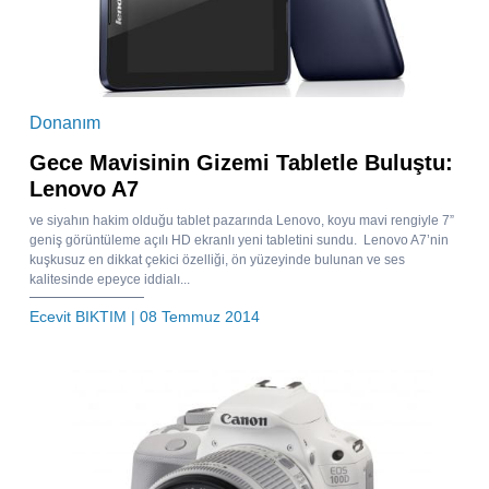
Donanım
Gece Mavisinin Gizemi Tabletle Buluştu:
Lenovo A7
ve siyahın hakim olduğu tablet pazarında Lenovo, koyu mavi rengiyle 7”
geniş görüntüleme açılı HD ekranlı yeni tabletini sundu. Lenovo A7’nin
kuşkusuz en dikkat çekici özelliği, ön yüzeyinde bulunan ve ses
kalitesinde epeyce iddialı...
Ecevit BIKTIM
| 08 Temmuz 2014