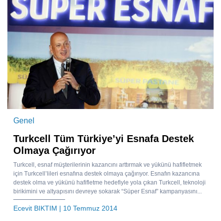
Genel
Turkcell Tüm Türkiye’yi Esnafa Destek
Olmaya Çağırıyor
Turkcell, esnaf müşterilerinin kazancını arttırmak ve yükünü hafifletmek
için Turkcell’lileri esnafına destek olmaya çağırıyor. Esnafın kazancına
destek olma ve yükünü hafifletme hedefiyle yola çıkan Turkcell, teknoloji
birikimini ve altyapısını devreye sokarak “Süper Esnaf” kampanyasını...
Ecevit BIKTIM
| 10 Temmuz 2014