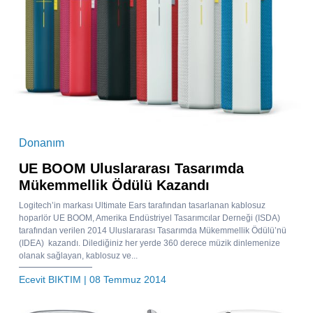
Donanım
UE BOOM Uluslararası Tasarımda
Mükemmellik Ödülü Kazandı
Logitech’in markası Ultimate Ears tarafından tasarlanan kablosuz
hoparlör UE BOOM, Amerika Endüstriyel Tasarımcılar Derneği (ISDA)
tarafından verilen 2014 Uluslararası Tasarımda Mükemmellik Ödülü’nü
(IDEA) kazandı. Dilediğiniz her yerde 360 derece müzik dinlemenize
olanak sağlayan, kablosuz ve...
Ecevit BIKTIM
| 08 Temmuz 2014