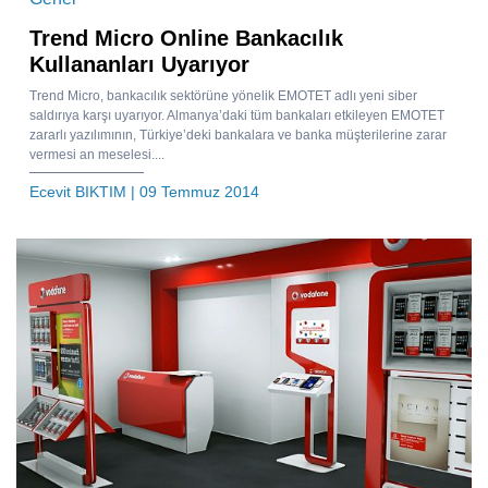
Trend Micro Online Bankacılık
Kullananları Uyarıyor
Trend Micro, bankacılık sektörüne yönelik EMOTET adlı yeni siber
saldırıya karşı uyarıyor. Almanya’daki tüm bankaları etkileyen EMOTET
zararlı yazılımının, Türkiye’deki bankalara ve banka müşterilerine zarar
vermesi an meselesi....
Ecevit BIKTIM
| 09 Temmuz 2014