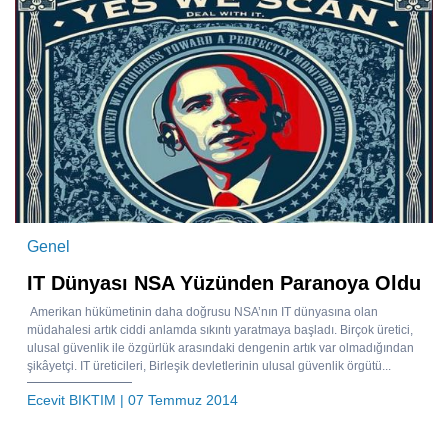
Genel
IT Dünyası NSA Yüzünden Paranoya Oldu
Amerikan hükümetinin daha doğrusu NSA’nın IT dünyasına olan
müdahalesi artık ciddi anlamda sıkıntı yaratmaya başladı. Birçok üretici,
ulusal güvenlik ile özgürlük arasındaki dengenin artık var olmadığından
şikâyetçi. IT üreticileri, Birleşik devletlerinin ulusal güvenlik örgütü...
Ecevit BIKTIM
| 07 Temmuz 2014