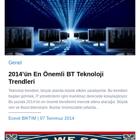
Genel
2014’ün En Önemli BT Teknoloji
Trendleri
Teknoloji trendleri, birçok alanda büyük etkiler yaratıyorlar. Bu trendleri
baştan görmek, IT yöneticilerin işini inanılmaz derecede kolaylaştırıyor.
Bu yazıda 2014’ün en önemli trendlerini mercek altına alacağız. Büyük
veri ve Bulut teknolojisi. Bunlar önümüzdeki yıllarda...
Ecevit BIKTIM
| 07 Temmuz 2014