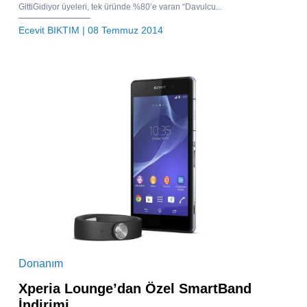
GittiGidiyor üyeleri, tek üründe %80’e varan “Davulcu...
Ecevit BIKTIM
| 08 Temmuz 2014
Donanım
Xperia Lounge’dan Özel SmartBand
İndirimi