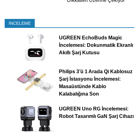
Dikkatleri Üzerine Çekiyor
İNCELEME
UGREEN EchoBuds Magic
İncelemesi: Dokunmatik Ekranlı
Akıllı Şarj Kutusu
Philips 3’ü 1 Arada Qi Kablosuz
Şarj İstasyonu İncelemesi:
Masaüstünde Kablo
Kalabalığına Son
UGREEN Uno RG İncelemesi:
Robot Tasarımlı GaN Şarj Cihazı