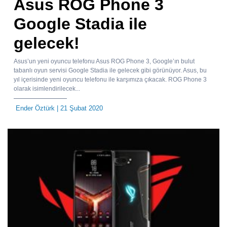
Asus ROG Phone 3
Google Stadia ile
gelecek!
Asus’un yeni oyuncu telefonu Asus ROG Phone 3, Google’ın bulut
tabanlı oyun servisi Google Stadia ile gelecek gibi görünüyor. Asus, bu
yıl içerisinde yeni oyuncu telefonu ile karşımıza çıkacak. ROG Phone 3
olarak isimlendirilecek...
Ender Öztürk
| 21 Şubat 2020