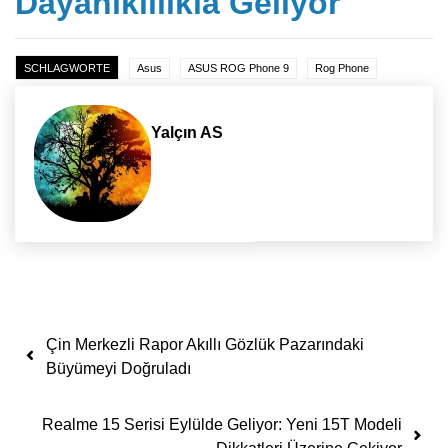
Dayanıklılıkla Geliyor
SCHLAGWORTE
Asus
ASUS ROG Phone 9
Rog Phone
Yalçın AS
Yazı dolaşımı
Çin Merkezli Rapor Akıllı Gözlük Pazarındaki
Büyümeyi Doğruladı
Realme 15 Serisi Eylülde Geliyor: Yeni 15T Modeli