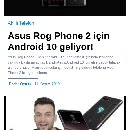
Akıllı Telefon
Asus Rog Phone 2 için
Android 10 geliyor!
Asus Rog Phone 2 için Android 10 güncellemesi için beta testlerine
yakında başlanacağı açıklandı. Asus, Android 10 için elini çabuk tutacak
gibi görünüyor. Asus, oyuncular için geliştirmiş olduğu telefonu Rog
Phone 2 için güncelleme...
Ender Öztürk
| 11 Kasım 2019