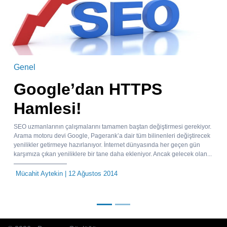
Genel
Google’dan HTTPS
Hamlesi!
SEO uzmanlarının çalışmalarını tamamen baştan değiştirmesi gerekiyor.
Arama motoru devi Google, Pagerank’a dair tüm bilinenleri değiştirecek
yenilikler getirmeye hazırlanıyor. İnternet dünyasında her geçen gün
karşımıza çıkan yeniliklere bir tane daha ekleniyor. Ancak gelecek olan...
Mücahit Aytekin
| 12 Ağustos 2014