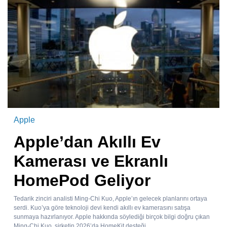
Apple
Apple’dan Akıllı Ev
Kamerası ve Ekranlı
HomePod Geliyor
Tedarik zinciri analisti Ming-Chi Kuo, Apple’ın gelecek planlarını ortaya
serdi. Kuo’ya göre teknoloji devi kendi akıllı ev kamerasını satışa
sunmaya hazırlanıyor. Apple hakkında söylediği birçok bilgi doğru çıkan
Ming-Chi Kuo, şirketin 2026’da HomeKit desteği...