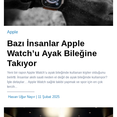
Apple
Bazı İnsanlar Apple
Watch’u Ayak Bileğine
Takıyor
Yeni bir rapor Apple Watch’u ayak bileğinde kullanan kişiler olduğunu
belirtti. İnsanlar akıllı saati neden el değil de ayak bileğinde kullanıyor?
İşte detaylar… Apple Watch sağlık takibi yapmak ve spor için en çok
tercih...
Hasan Uğur Nayır
| 11 Şubat 2025