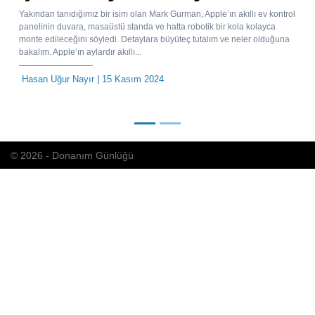
Yakından tanıdığımız bir isim olan Mark Gurman, Apple’ın akıllı ev kontrol
panelinin duvara, masaüstü standa ve hatta robotik bir kola kolayca
monte edileceğini söyledi. Detaylara büyüteç tutalım ve neler olduğuna
bakalım. Apple‘ın aylardır akıllı...
Hasan Uğur Nayır
| 15 Kasım 2024
© 2026 - Donanım Günlüğü