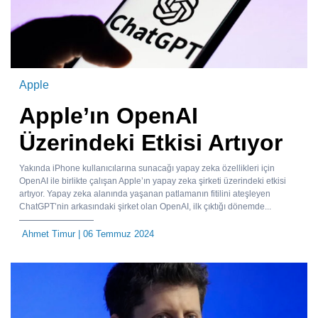
Apple
Apple’ın OpenAI
Üzerindeki Etkisi Artıyor
Yakında iPhone kullanıcılarına sunacağı yapay zeka özellikleri için
OpenAI ile birlikte çalışan Apple’ın yapay zeka şirketi üzerindeki etkisi
artıyor. Yapay zeka alanında yaşanan patlamanın fitilini ateşleyen
ChatGPT’nin arkasındaki şirket olan OpenAI, ilk çıktığı dönemde...
Ahmet Timur
| 06 Temmuz 2024