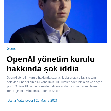
Genel
OpenAI yönetim kurulu
hakkında şok iddia
OpenAI yönetim kurulu hakkında şaşırtıcı iddia ortaya çıktı. İşte tüm
detaylar. OpenAI’nin eski yönetim kurulu üyelerinden biri olan ve geçen
yıl CEO Sam Altman’ın görevden alınmasından sorumlu olan Helen
Toner, şirketin yönetim kurulunun Kasım...
Bahar Vatansever
| 29 Mayıs 2024