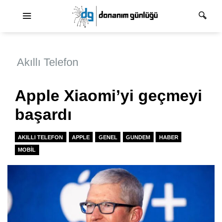
Ana dolaşım
Akıllı Telefon
Apple Xiaomi’yi geçmeyi
başardı
AKILLI TELEFON
APPLE
GENEL
GUNDEM
HABER
MOBIL