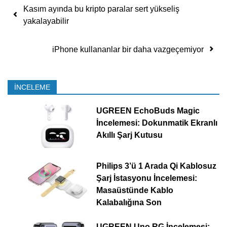
Yazı dolaşımı
Kasım ayında bu kripto paralar sert yükseliş
yakalayabilir
iPhone kullananlar bir daha vazgeçemiyor
İNCELEME
UGREEN EchoBuds Magic
İncelemesi: Dokunmatik Ekranlı
Akıllı Şarj Kutusu
Philips 3’ü 1 Arada Qi Kablosuz
Şarj İstasyonu İncelemesi:
Masaüstünde Kablo
Kalabalığına Son
UGREEN Uno RG İncelemesi: