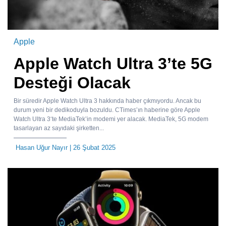
Apple
Apple Watch Ultra 3’te 5G
Desteği Olacak
Bir süredir Apple Watch Ultra 3 hakkında haber çıkmıyordu. Ancak bu
durum yeni bir dedikoduyla bozuldu. CTimes’ın haberine göre Apple
Watch Ultra 3‘te MediaTek’in modemi yer alacak. MediaTek, 5G modem
tasarlayan az sayıdaki şirketten...
Hasan Uğur Nayır
| 26 Şubat 2025