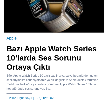
Apple
Bazı Apple Watch Series
10’larda Ses Sorunu
Ortaya Çıktı
Eğer Apple Watch Series 10 akıllı saatiniz varsa ve hoparlörden gelen
sesi duymakta zorlanıyorsanız yalnız değilsiniz. Apple destek forumları,
Reddit ve Twitter’da yazanlara göre bazı Apple Watch Series 10‘ların
hoparlöründe ses sorunu var. Bu...
Hasan Uğur Nayır
| 12 Şubat 2025