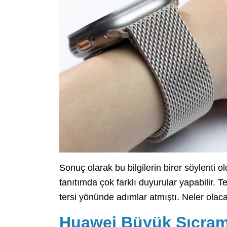
Sonuç olarak bu bilgilerin birer söylenti o
tanıtımda çok farklı duyurular yapabilir. T
tersi yönünde adımlar atmıştı. Neler olac
Huawei Büyük Sıçrama