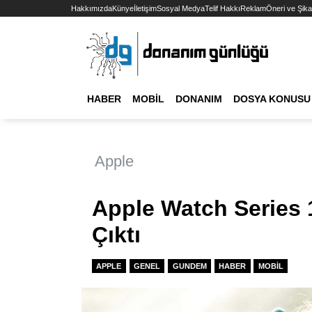
Hakkımızda
Künye
İletişim
Sosyal Medya
Telif Hakkı
Reklam
Öneri ve Şika
HABER
MOBIL
DONANIM
DOSYA KONUSU
Apple
Apple Watch Series 1
Çıktı
APPLE
GENEL
GUNDEM
HABER
MOBIL