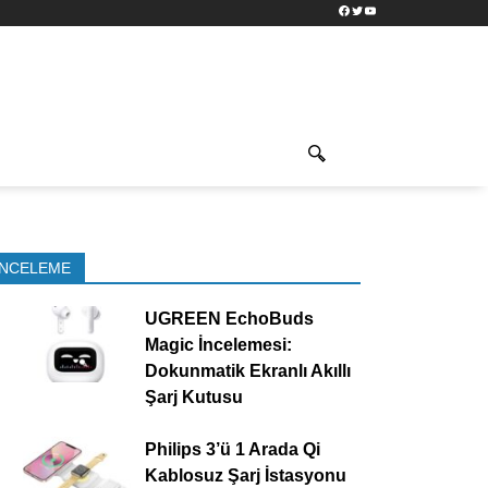
Facebook
Twitter
YouTube
İNCELEME
UGREEN EchoBuds
Magic İncelemesi:
Dokunmatik Ekranlı Akıllı
Şarj Kutusu
Philips 3’ü 1 Arada Qi
Kablosuz Şarj İstasyonu