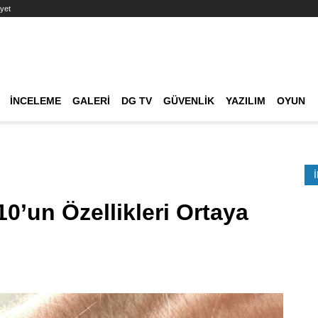
yet
Ana dolaşım
İNCELEME
GALERI
DG TV
GÜVENLIK
YAZILIM
OYUN
Etkinlik Ara
0’un Özellikleri Ortaya