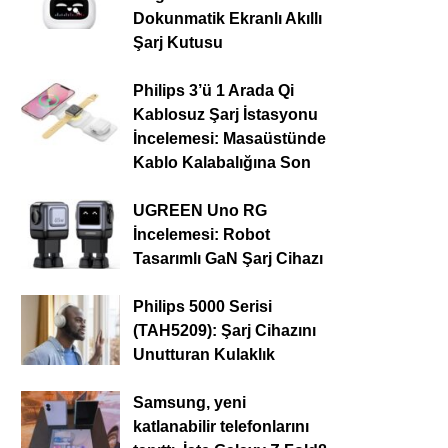
Dokunmatik Ekranlı Akıllı
Şarj Kutusu
Philips 3’ü 1 Arada Qi
Kablosuz Şarj İstasyonu
İncelemesi: Masaüstünde
Kablo Kalabalığına Son
UGREEN Uno RG
İncelemesi: Robot
Tasarımlı GaN Şarj Cihazı
Philips 5000 Serisi
(TAH5209): Şarj Cihazını
Unutturan Kulaklık
Samsung, yeni
katlanabilir telefonlarını