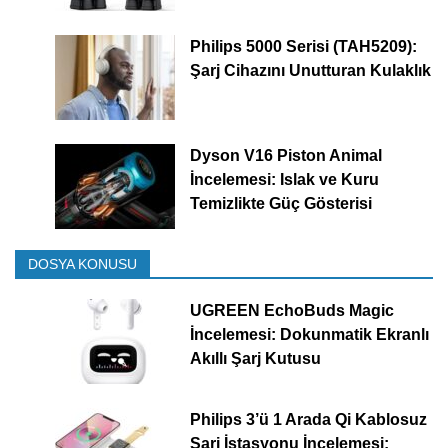
Philips 5000 Serisi (TAH5209):
Şarj Cihazını Unutturan Kulaklık
Dyson V16 Piston Animal
İncelemesi: Islak ve Kuru
Temizlikte Güç Gösterisi
DOSYA KONUSU
UGREEN EchoBuds Magic
İncelemesi: Dokunmatik Ekranlı
Akıllı Şarj Kutusu
Philips 3’ü 1 Arada Qi Kablosuz
Şarj İstasyonu İncelemesi: