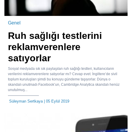
Genel
Ruh sağlığı testlerini
reklamverenlere
satıyorlar
Sosyal medyada sık sık paylaşılan ruh sağlığı testleri, kullanıcıların
verilerini reklamverenlere satıyorlar mı? Cevap evet. İngiltere’de sivil
toplum kuruluşları şimdi bu konuyu gündeme taşıyorlar. Dünya o
skandalı unutmadı Facebook’un, Cambridge Analytica skandalı henüz
unutulmuş...
Süleyman Sertkaya
| 05 Eylül 2019