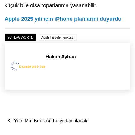
küçük bile olsa toparlanma yaşanabilir.
Apple 2025 yılı için iPhone planlarını duyurdu
SCHLAGWORTE
Apple hisseleri göktaşı
Hakan Ayhan
Yazı dolaşımı
Yeni MacBook Air bu yıl tanıtılacak!