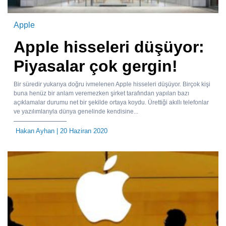
Apple
Apple hisseleri düşüyor:
Piyasalar çok gergin!
Bir süredir yukarıya doğru ivmelenen Apple hisseleri düşüyor. Birçok kişi
buna henüz bir anlam veremezken şirket tarafından yapılan bazı
açıklamalar durumu net bir şekilde ortaya koydu. Ürettiği akıllı telefonlar
ve yazılımlarıyla dünya genelinde kendisine...
Hakan Ayhan
| 20 Haziran 2020