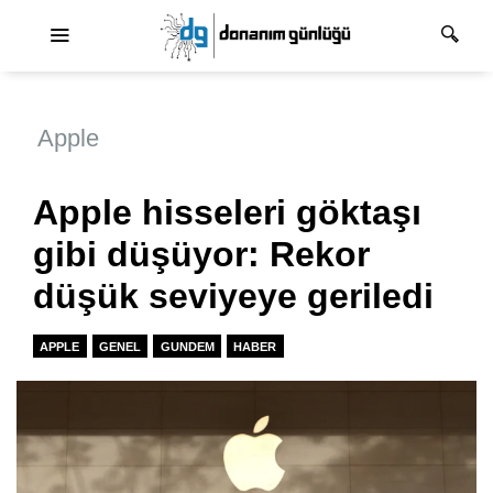
Ana dolaşım
Apple
Apple hisseleri göktaşı
gibi düşüyor: Rekor
düşük seviyeye geriledi
APPLE
GENEL
GUNDEM
HABER