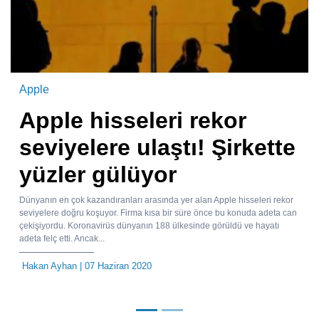
Apple
Apple hisseleri rekor
seviyelere ulaştı! Şirkette
yüzler gülüyor
Dünyanın en çok kazandıranları arasında yer alan Apple hisseleri rekor
seviyelere doğru koşuyor. Firma kısa bir süre önce bu konuda adeta can
çekişiyordu. Koronavirüs dünyanın 188 ülkesinde görüldü ve hayatı
adeta felç etti. Ancak...
Hakan Ayhan
| 07 Haziran 2020