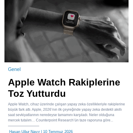
Genel
Apple Watch Rakiplerine
Toz Yutturdu
Apple Watch, cihaz üzerinde çalışan yapay zeka özellikleriyle rakiplerine
büyük fark attı. Apple, 2026’nın ilk çeyreğinde yapay zeka destekli akıllı
saat sevkiyatlarının neredeyse tamamını karşıladı. Neler olduğuna
mercek tutalım… Counterpoint Research’ün taze raporuna göre...
Hasan Uğur Nayır
| 10 Temmuz 2026