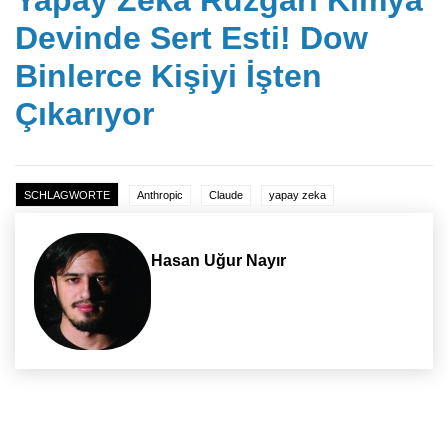
Yapay Zeka Rüzgarı Kimya
Devinde Sert Esti! Dow
Binlerce Kişiyi İşten
Çıkarıyor
SCHLAGWORTE
Anthropic
Claude
yapay zeka
Hasan Uğur Nayır