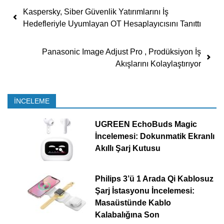
Yazı dolaşımı
Kaspersky, Siber Güvenlik Yatırımlarını İş
Hedefleriyle Uyumlayan OT Hesaplayıcısını Tanıttı
Panasonic Image Adjust Pro , Prodüksiyon İş
Akışlarını Kolaylaştırıyor
İNCELEME
UGREEN EchoBuds Magic
İncelemesi: Dokunmatik Ekranlı
Akıllı Şarj Kutusu
Philips 3’ü 1 Arada Qi Kablosuz
Şarj İstasyonu İncelemesi:
Masaüstünde Kablo
Kalabalığına Son