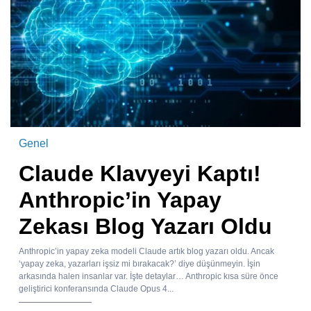
Genel
Claude Klavyeyi Kaptı!
Anthropic’in Yapay
Zekası Blog Yazarı Oldu
Anthropic’in yapay zeka modeli Claude artık blog yazarı oldu. Ancak
‘yapay zeka, yazarları işsiz mi bırakacak?’ diye düşünmeyin. İşin
arkasında halen insanlar var. İşte detaylar… Anthropic kısa süre önce
geliştirici konferansında Claude Opus 4...