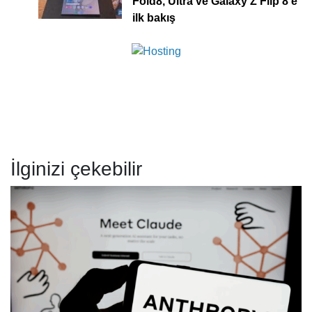
Fold8, Ultra ve Galaxy Z Flip 8’e
ilk bakış
İlginizi çekebilir