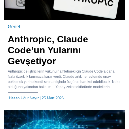
Genel
Anthropic, Claude
Code’un Yularını
Gevşetiyor
Anthropic geliştiricilerin yükünü hafifletmek için Claude Code’a daha
fazla özerklik tanımaya karar verdi. Claude artık her eylemde onay
beklemek yerine kendi sınırları içinde özgürce hareket edebilecek. Neler
olduğuna yakından bakalım… Yapay zeka sektöründe modellerin...
Hasan Uğur Nayır
| 25 Mart 2026