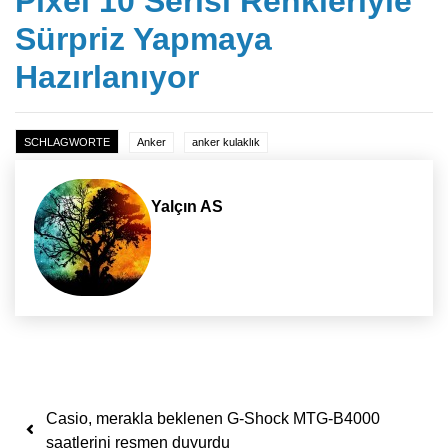
Pixel 10 Serisi Renkleriyle
Sürpriz Yapmaya
Hazırlanıyor
SCHLAGWORTE
Anker
anker kulaklık
Yalçın AS
Yazı dolaşımı
Casio, merakla beklenen G-Shock MTG-B4000
saatlerini resmen duyurdu