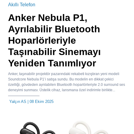
Akıllı Telefon
Anker Nebula P1,
Ayrılabilir Bluetooth
Hoparlörleriyle
Taşınabilir Sinemayı
Yeniden Tanımlıyor
Anker, taşınabilir projektör pazarındaki rekabeti kızıştıran yeni modeli
Soundcore Nebula P1’i satışa sundu. Bu modelin en dikkat çekici
özelliği, gövdeden ayrılabilen Bluetooth hoparlörleriyle 2.0 surround ses
deneyimi sunması. Üstelik cihaz, lansmana özel indirimle birlikte...
Yalçın AS
| 08 Ekim 2025