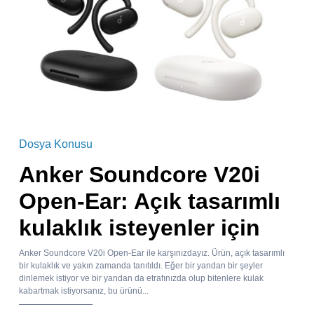
Dosya Konusu
Anker Soundcore V20i
Open-Ear: Açık tasarımlı
kulaklık isteyenler için
Anker Soundcore V20i Open-Ear ile karşınızdayız. Ürün, açık tasarımlı
bir kulaklık ve yakın zamanda tanıtıldı. Eğer bir yandan bir şeyler
dinlemek istiyor ve bir yandan da etrafınızda olup bitenlere kulak
kabartmak istiyorsanız, bu ürünü...