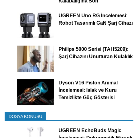
Kalabalığına Son
UGREEN Uno RG İncelemesi:
Robot Tasarımlı GaN Şarj Cihazı
Philips 5000 Serisi (TAH5209):
Şarj Cihazını Unutturan Kulaklık
Dyson V16 Piston Animal
İncelemesi: Islak ve Kuru
Temizlikte Güç Gösterisi
DOSYA KONUSU
UGREEN EchoBuds Magic
İncelemesi: Dokunmatik Ekranlı