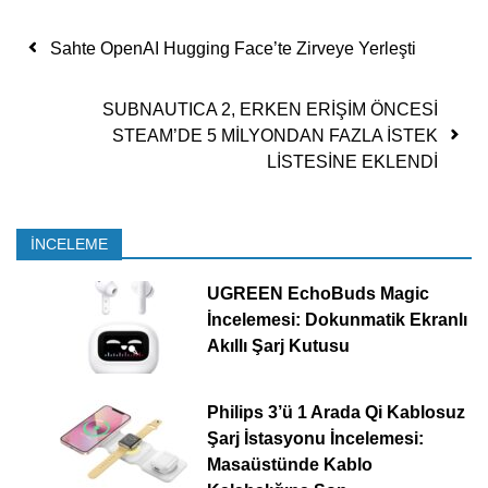
Yazı dolaşımı
Sahte OpenAI Hugging Face’te Zirveye Yerleşti
SUBNAUTICA 2, ERKEN ERİŞİM ÖNCESİ
STEAM’DE 5 MİLYONDAN FAZLA İSTEK
LİSTESİNE EKLENDİ
İNCELEME
UGREEN EchoBuds Magic
İncelemesi: Dokunmatik Ekranlı
Akıllı Şarj Kutusu
Philips 3’ü 1 Arada Qi Kablosuz
Şarj İstasyonu İncelemesi:
Masaüstünde Kablo