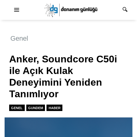
Ana dolaşım
Genel
Anker, Soundcore C50i
ile Açık Kulak
Deneyimini Yeniden
Tanımlıyor
GENEL
GUNDEM
HABER