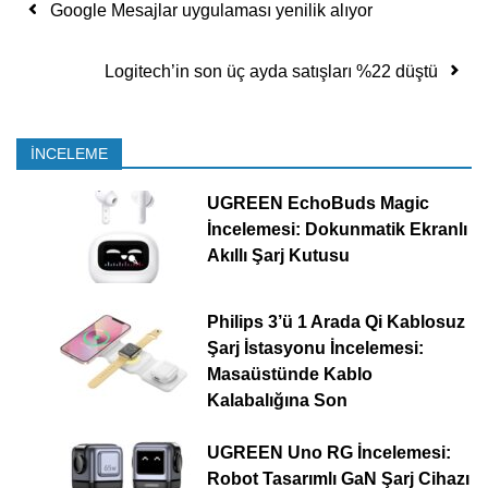
Yazı dolaşımı
Google Mesajlar uygulaması yenilik alıyor
Logitech’in son üç ayda satışları %22 düştü
İNCELEME
UGREEN EchoBuds Magic
İncelemesi: Dokunmatik Ekranlı
Akıllı Şarj Kutusu
Philips 3’ü 1 Arada Qi Kablosuz
Şarj İstasyonu İncelemesi:
Masaüstünde Kablo
Kalabalığına Son
UGREEN Uno RG İncelemesi:
Robot Tasarımlı GaN Şarj Cihazı