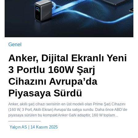
Genel
Anker, Dijital Ekranlı Yeni
3 Portlu 160W Şarj
Cihazını Avrupa’da
Piyasaya Sürdü
Anker, akıllı şarj cihazı serisinin en üst modeli olan Prime Şarj Cihazını
(160 W, 3 Port, Akıllı Ekran) Avrupa’da satışa sundu. Daha önce ABD’de
piyasaya sürülen bu kompakt Anker GaN adaptör, 160 W toplam...
Yalçın AS
| 14 Kasım 2025