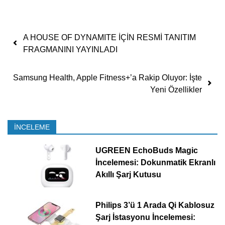
Yazı dolaşımı
A HOUSE OF DYNAMITE İÇİN RESMİ TANITIM
FRAGMANINI YAYINLADI
Samsung Health, Apple Fitness+’a Rakip Oluyor: İşte
Yeni Özellikler
İNCELEME
UGREEN EchoBuds Magic
İncelemesi: Dokunmatik Ekranlı
Akıllı Şarj Kutusu
Philips 3’ü 1 Arada Qi Kablosuz
Şarj İstasyonu İncelemesi: