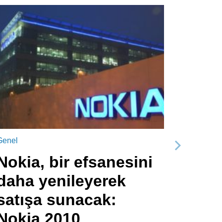
Genel
Sonraki
Nokia, bir efsanesini
daha yenileyerek
satışa sunacak:
Nokia 2010