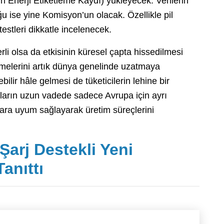
 Enerji Etiketleme Kaydı) yükleyecek. Verilerin
ise yine Komisyon’un olacak. Özellikle pil
 testleri dikkatle incelenecek.
li olsa da etkisinin küresel çapta hissedilmesi
lemelerini artık dünya genelinde uzatmaya
bilir hâle gelmesi de tüketicilerin lehine bir
aların uzun vadede sadece Avrupa için ayrı
lara uyum sağlayarak üretim süreçlerini
Şarj Destekli Yeni
anıttı