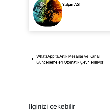
Yalçın AS
Yazı dolaşımı
WhatsApp’ta Artık Mesajlar ve Kanal
Güncellemeleri Otomatik Çevrilebiliyor
İlginizi çekebilir