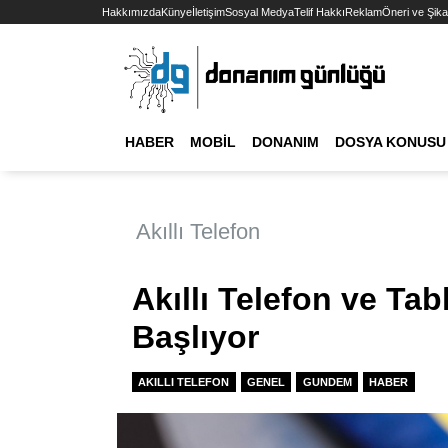
Hakkımızda
Künye
İletişim
Sosyal Medya
Telif Hakkı
Reklam
Öneri ve Şika
HABER
MOBIL
DONANIM
DOSYA KONUSU
Akıllı Telefon
Akıllı Telefon ve Ta
Başlıyor
AKILLI TELEFON
GENEL
GUNDEM
HABER