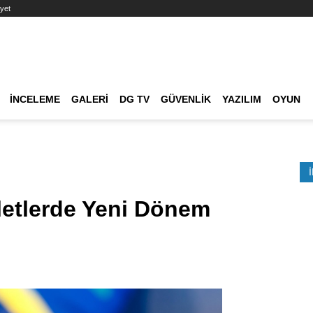
yet
Ana dolaşım
İNCELEME
GALERI
DG TV
GÜVENLIK
YAZILIM
OYUN
Etkinlik Ara
bletlerde Yeni Dönem