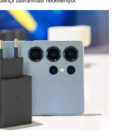
bilinçli davranması hedefleniyor.