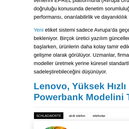
verilerini EPREL platformuna (Avrupa Ürün
doğruluğu konusunda denetim sorumluluğu 
performansı, onarılabilirlik ve dayanıklılık
Yeni
etiket sistemi sadece Avrupa’da geçer
bekleniyor. Birçok üretici yazılım güncel
başlarken, ürünlerin daha kolay tamir edile
gelişme olarak görülüyor. Uzmanlar, firm
modeller üretmek yerine küresel standart
sadeleştirebileceğini düşünüyor.
Lenovo, Yüksek Hızlı 
Powerbank Modelini T
SCHLAGWORTE
akıllı telefon
telefonlar