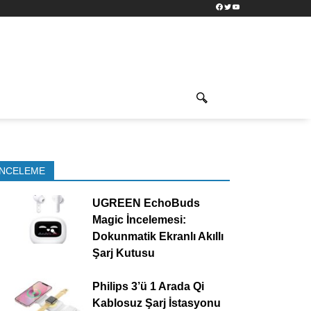
Facebook
Twitter
YouTube
İNCELEME
UGREEN EchoBuds
Magic İncelemesi:
Dokunmatik Ekranlı Akıllı
Şarj Kutusu
Philips 3’ü 1 Arada Qi
Kablosuz Şarj İstasyonu