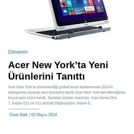
Donanım
Acer New York’ta Yeni
Ürünlerini Tanıttı
Acer New York’ta düzenlendiği global basın toplantısında 2014’e
damgasına vuracak yeni ürünlerini tanıttı. Acer New York’taki etkinliğinde
birçok yeni ürünü tanıttı. Tanıtılan ürünler arasında Acer Iconia One
7, Aspire E11 ve V11 dizüstü bilgisayarlar, Aspire E...
Ömer Balk
| 02 Mayıs 2014