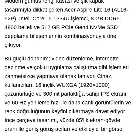
Modern gümüş rengi kasası ve şık kapak
tasarımıyla dikkat çeken Acer Aspire Lite 16 (AL16-
52P), Intel Core i5-1334U işlemci, 8 GB DDR5-
4800 bellek ve 512 GB PCIe Gen4 NVMe SSD
depolama bileşenlerinin kombinasyonuyla öne
çıkıyor.
Bu güçlü donanım; video düzenleme, internette
gezinme ve çoklu uygulama çalıştırma gibi işlemleri
zahmetsizce yapmaya olanak tanıyor. Cihaz,
kullanıcıları, 16 inçlik WUXGA (1920×1200)
çözünürlüğe ve 300 nit parlaklığa sahip IPS ekranı
ve 60 Hz yenileme hızı ile daha canlı görüntülerin ve
renk doğruluğunun keyfini çıkarmaya davet ediyor.
İnce çerçeve tasarımı, yüzde 85’lik ekran-gövde
oranı ile geniş görüş açıları ve etkileyici bir görsel