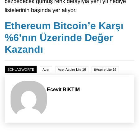
cezbedecek gümüş renk detayıyla yeni yıl hediye
listelerinin başında yer alıyor.
Ethereum Bitcoin’e Karşı
%6’nın Üzerinde Değer
Kazandı
SCHLAGWORTE
Acer
Acer Aspire Lite 16
üAspire Lite 16
Ecevit BIKTIM