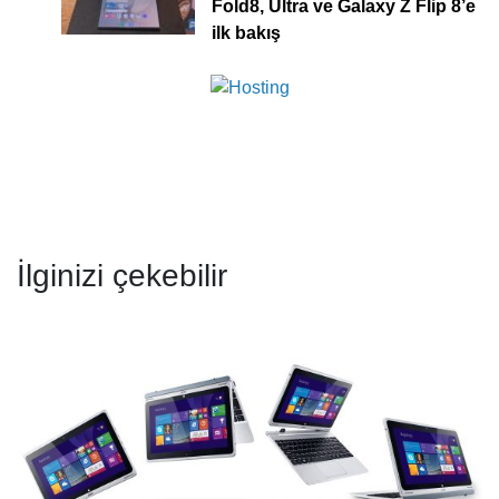
Fold8, Ultra ve Galaxy Z Flip 8’e
ilk bakış
İlginizi çekebilir