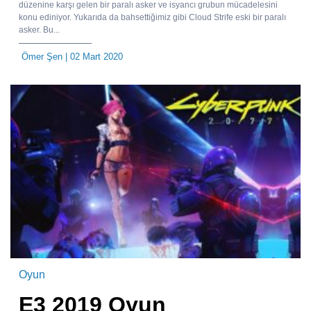
düzenine karşı gelen bir paralı asker ve isyancı grubun mücadelesini
konu ediniyor. Yukarıda da bahsettiğimiz gibi Cloud Strife eski bir paralı
asker. Bu...
Ömer Şen
| 02 Mart 2020
Oyun
E3 2019 Oyun