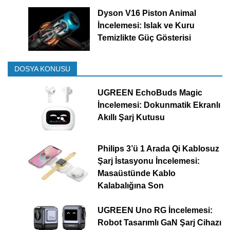
Dyson V16 Piston Animal
İncelemesi: Islak ve Kuru
Temizlikte Güç Gösterisi
DOSYA KONUSU
UGREEN EchoBuds Magic
İncelemesi: Dokunmatik Ekranlı
Akıllı Şarj Kutusu
Philips 3’ü 1 Arada Qi Kablosuz
Şarj İstasyonu İncelemesi:
Masaüstünde Kablo
Kalabalığına Son
UGREEN Uno RG İncelemesi:
Robot Tasarımlı GaN Şarj Cihazı