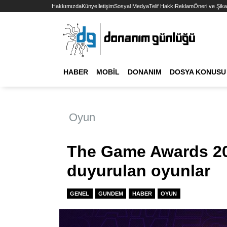
Hakkımızda
Künye
İletişim
Sosyal Medya
Telif Hakkı
Reklam
Öneri ve Şika
HABER
MOBIL
DONANIM
DOSYA KONUSU
Oyun
The Game Awards 20
duyurulan oyunlar
GENEL
GUNDEM
HABER
OYUN