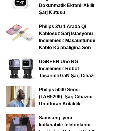
Dokunmatik Ekranlı Akıllı
Şarj Kutusu
Philips 3’ü 1 Arada Qi
Kablosuz Şarj İstasyonu
İncelemesi: Masaüstünde
Kablo Kalabalığına Son
UGREEN Uno RG
İncelemesi: Robot
Tasarımlı GaN Şarj Cihazı
Philips 5000 Serisi
(TAH5209): Şarj Cihazını
Unutturan Kulaklık
Samsung, yeni
katlanabilir telefonlarını