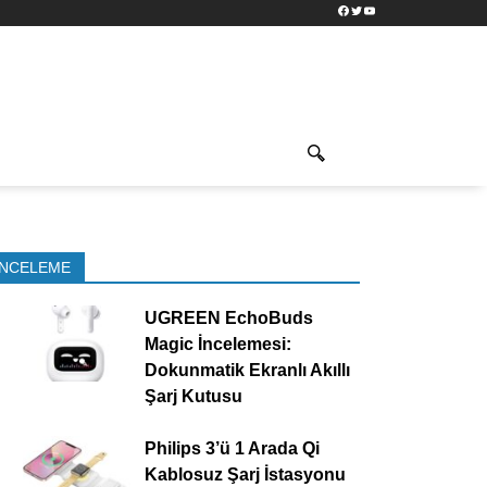
Facebook
Twitter
YouTube
İNCELEME
UGREEN EchoBuds
Magic İncelemesi:
Dokunmatik Ekranlı Akıllı
Şarj Kutusu
Philips 3’ü 1 Arada Qi
Kablosuz Şarj İstasyonu