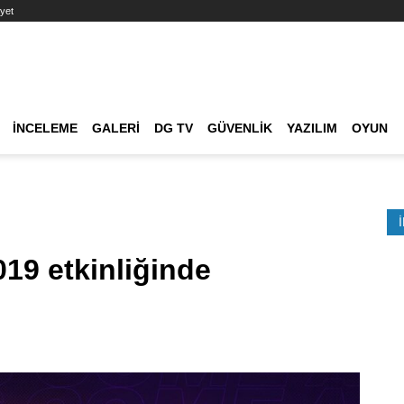
yet
Ana dolaşım
İNCELEME
GALERI
DG TV
GÜVENLIK
YAZILIM
OYUN
Etkinlik Ara
19 etkinliğinde