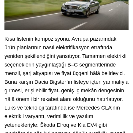
Kısa listenin kompozisyonu, Avrupa pazarındaki
ürün planlarının nasıl elektrifikasyon etrafında
yeniden şekillendiğini yansıtıyor. Tamamen elektrikli
seçeneklerin yaygınlaştığı B–C segmentlerinde
menzil, şarj altyapısı ve fiyat üçgeni hâlâ belirleyici.
Buna karşın Dacia Bigster’ın listeye içten yanmalıyla
girmesi, erişilebilir fiyat–geniş iç mekân dengesinin
hâlâ önemli bir rekabet alanı olduğunu hatırlatıyor.
Lüks ve teknoloji tarafında ise Mercedes CLA’nın
elektrikli varyantı, verimlilik ve yazılım
yetenekleriyle; Škoda Elroq ve Kia EV4 gibi