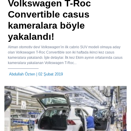
Volkswagen T-Roc
Convertible casus
kameralara böyle
yakalandı!
Alman otomotiv devi Volkswagen’in ilk cabrio SUV modeli olmaya aday
olan Volkswagen T-Roc Convertible son iki haftada ikinci kez casus
kameralara yakalandı. İşte detaylar. İlk kez Ekim ayının ortalarında casus
kameralara yakalanan Volkswagen T-Roc...
Abdullah Özten
| 02 Şubat 2019