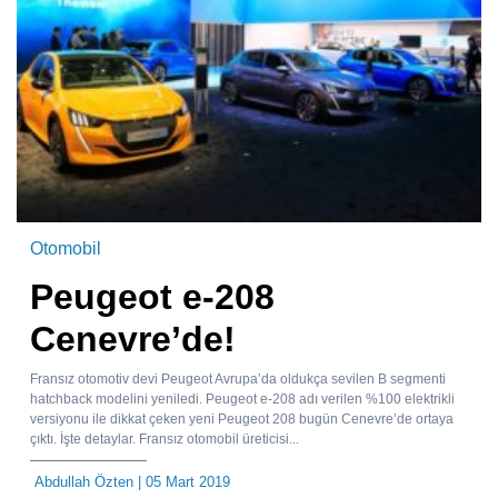
Otomobil
Peugeot e-208
Cenevre’de!
Fransız otomotiv devi Peugeot Avrupa’da oldukça sevilen B segmenti
hatchback modelini yeniledi. Peugeot e-208 adı verilen %100 elektrikli
versiyonu ile dikkat çeken yeni Peugeot 208 bugün Cenevre’de ortaya
çıktı. İşte detaylar. Fransız otomobil üreticisi...
Abdullah Özten
| 05 Mart 2019