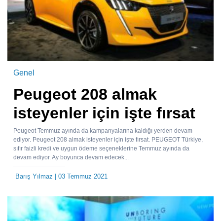
Genel
Peugeot 208 almak
isteyenler için işte fırsat
Peugeot Temmuz ayında da kampanyalarına kaldığı yerden devam
ediyor. Peugeot 208 almak isteyenler için işte fırsat. PEUGEOT Türkiye,
sıfır faizli kredi ve uygun ödeme seçeneklerine Temmuz ayında da
devam ediyor. Ay boyunca devam edecek...
Barış Yılmaz
| 03 Temmuz 2021