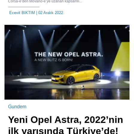
Corsa-e’den Movano-e’ye uzanan kapsamlı...
Ecevit BIKTIM
| 02 Aralık 2022
Gundem
Yeni Opel Astra, 2022’nin
ilk yarısında Türkiye’de!