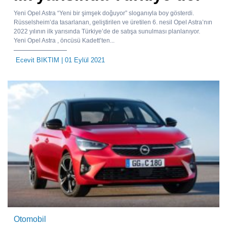
Yeni Opel Astra “Yeni bir şimşek doğuyor” sloganıyla boy gösterdi.
Rüsselsheim’da tasarlanan, geliştirilen ve üretilen 6. nesil Opel Astra’nın
2022 yılının ilk yarısında Türkiye’de de satışa sunulması planlanıyor.
Yeni Opel Astra , öncüsü Kadett’ten...
Ecevit BIKTIM
| 01 Eylül 2021
Otomobil