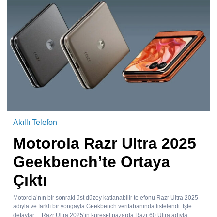
Akıllı Telefon
Motorola Razr Ultra 2025
Geekbench’te Ortaya
Çıktı
Motorola’nın bir sonraki üst düzey katlanabilir telefonu Razr Ultra 2025
adıyla ve farklı bir yongayla Geekbench veritabanında listelendi. İşte
detaylar… Razr Ultra 2025‘in küresel pazarda Razr 60 Ultra adıyla