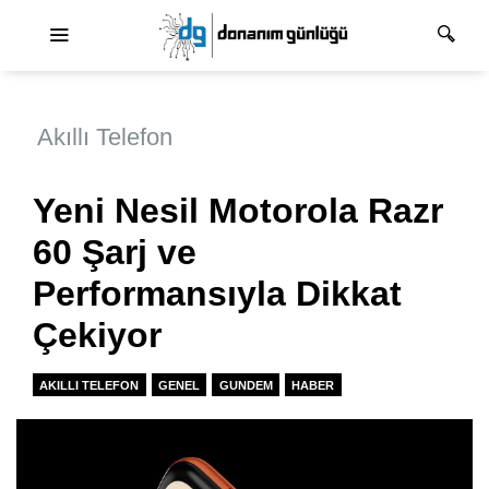
Ana dolaşım
Akıllı Telefon
Yeni Nesil Motorola Razr
60 Şarj ve
Performansıyla Dikkat
Çekiyor
AKILLI TELEFON
GENEL
GUNDEM
HABER