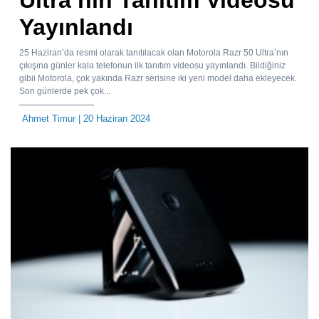
Ultra’nın Tanıtım Videosu
Yayınlandı
25 Haziran’da resmi olarak tanıtılacak olan Motorola Razr 50 Ultra’nın
çıkışına günler kala telefonun ilk tanıtım videosu yayınlandı. Bildiğiniz
gibii Motorola, çok yakında Razr serisine iki yeni model daha ekleyecek.
Son günlerde pek çok...
Ahmet Timur
| 20 Haziran 2024