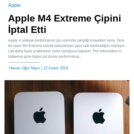
Apple
Apple M4 Extreme Çipini
İptal Etti
Apple’ın yüksek performanslı çip üzerinde çalıştığı rivayetleri vardı. Taze
bir rapor M4 Extreme olarak adlandırılan çipin rafa kaldırıldığını söylüyor.
Lafı daha fazla uzatmadan neler olduğuna bakalım. The Information’ın
haberine göre Apple üst düzey performansa...
Hasan Uğur Nayır
| 12 Aralık 2024