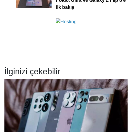
Fold8, Ultra ve Galaxy Z Flip 8’e
ilk bakış
İlginizi çekebilir