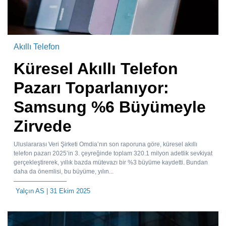
Akıllı Telefon
Küresel Akıllı Telefon
Pazarı Toparlanıyor:
Samsung %6 Büyümeyle
Zirvede
Uluslararası Veri Şirketi Omdia’nın son raporuna göre, küresel akıllı
telefon pazarı 2025’in 3. çeyreğinde toplam 320.1 milyon adetlik sevkiyat
gerçekleştirerek, yıllık bazda mütevazı bir %3 büyüme kaydetti. Bundan
daha da önemlisi, bu büyüme, yılın...
Yalçın AS
| 31 Ekim 2025