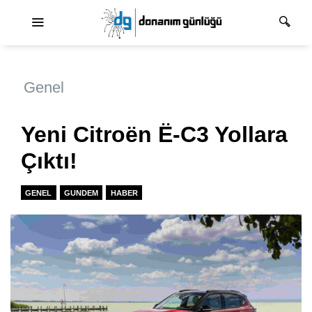
Ana dolaşım
Genel
Yeni Citroën Ë-C3 Yollara
Çıktı!
GENEL
GUNDEM
HABER