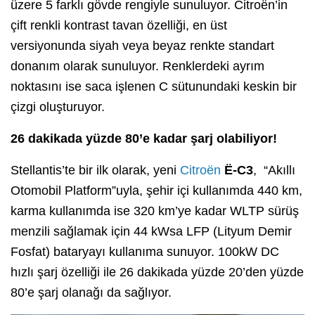
üzere 5 farklı gövde rengiyle sunuluyor. Citroën’in
çift renkli kontrast tavan özelliği, en üst
versiyonunda siyah veya beyaz renkte standart
donanım olarak sunuluyor. Renklerdeki ayrım
noktasını ise saca işlenen C sütunundaki keskin bir
çizgi oluşturuyor.
26 dakikada yüzde 80’e kadar şarj olabiliyor!
Stellantis’te bir ilk olarak, yeni
Citroën
Ë-C3
, “Akıllı
Otomobil Platform”uyla, şehir içi kullanımda 440 km,
karma kullanımda ise 320 km’ye kadar WLTP sürüş
menzili sağlamak için 44 kWsa LFP (Lityum Demir
Fosfat) bataryayı kullanıma sunuyor. 100kW DC
hızlı şarj özelliği ile 26 dakikada yüzde 20’den yüzde
80’e şarj olanağı da sağlıyor.