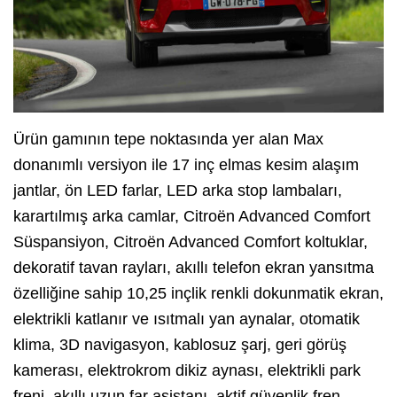
Ürün gamının tepe noktasında yer alan Max
donanımlı versiyon ile 17 inç elmas kesim alaşım
jantlar, ön LED farlar, LED arka stop lambaları,
karartılmış arka camlar, Citroën Advanced Comfort
Süspansiyon, Citroën Advanced Comfort koltuklar,
dekoratif tavan rayları, akıllı telefon ekran yansıtma
özelliğine sahip 10,25 inçlik renkli dokunmatik ekran,
elektrikli katlanır ve ısıtmalı yan aynalar, otomatik
klima, 3D navigasyon, kablosuz şarj, geri görüş
kamerası, elektrokrom dikiz aynası, elektrikli park
freni, akıllı uzun far asistanı, aktif güvenlik fren