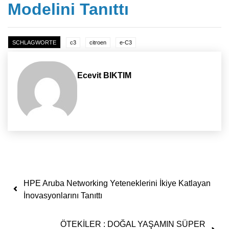
Modelini Tanıttı
SCHLAGWORTE
c3
citroen
e-C3
Ecevit BIKTIM
Yazı dolaşımı
HPE Aruba Networking Yeteneklerini İkiye Katlayan
İnovasyonlarını Tanıttı
ÖTEKİLER : DOĞAL YAŞAMIN SÜPER