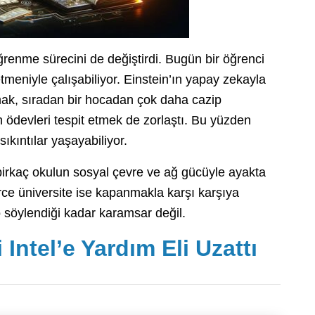
öğrenme sürecini de değiştirdi. Bugün bir öğrenci
meniyle çalışabiliyor. Einstein’ın yapay zekayla
mak, sıradan bir hocadan çok daha cazip
 ödevleri tespit etmek de zorlaştı. Bu yüzden
ıkıntılar yaşayabiliyor.
 birkaç okulun sosyal çevre ve ağ gücüyle ayakta
rce üniversite ise kapanmakla karşı karşıya
o söylendiği kadar karamsar değil.
Intel’e Yardım Eli Uzattı