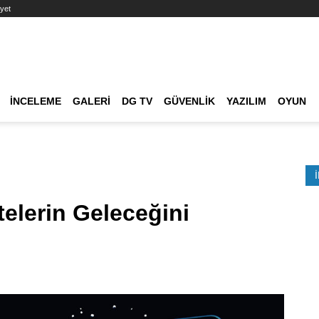
yet
Ana dolaşım
İNCELEME
GALERI
DG TV
GÜVENLIK
YAZILIM
OYUN
Etkinlik Ara
elerin Geleceğini