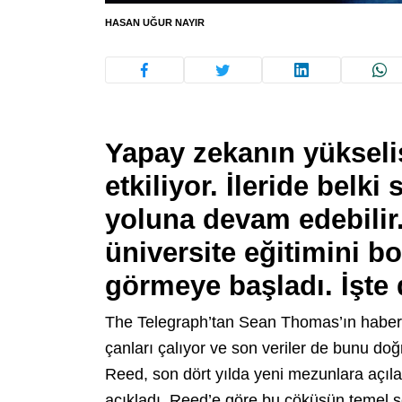
HASAN UĞUR NAYIR
Yapay zekanın yükseliş
etkiliyor. İleride belki
yoluna devam edebilir.
üniversite eğitimini b
görmeye başladı. İşte
The Telegraph’tan Sean Thomas’ın haberine
çanları çalıyor ve son veriler de bunu doğ
Reed, son dört yılda yeni mezunlara açıl
açıkladı. Reed’e göre bu çöküşün temel 