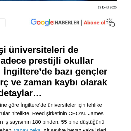
19 Eylül 2025
i üniversiteleri de
 sadece prestijli okullar
 İngiltere’de bazı gençler
orç ve zaman kaybı olarak
 detaylar…
 göre İngiltere’de üniversiteler için tehlike
rular nitelikte. Reed şirketinin CEO’su James
an iş sayısının 180 binden, 55 bine düştüğünü
sebebi
yapay zeka
. Alt seviye beyaz yaka işleri