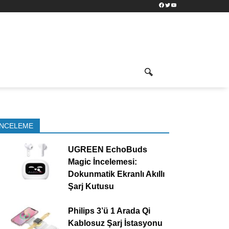
Facebook
Twitter
YouTube
İNCELEME
UGREEN EchoBuds
Magic İncelemesi:
Dokunmatik Ekranlı Akıllı
Şarj Kutusu
Philips 3’ü 1 Arada Qi
Kablosuz Şarj İstasyonu