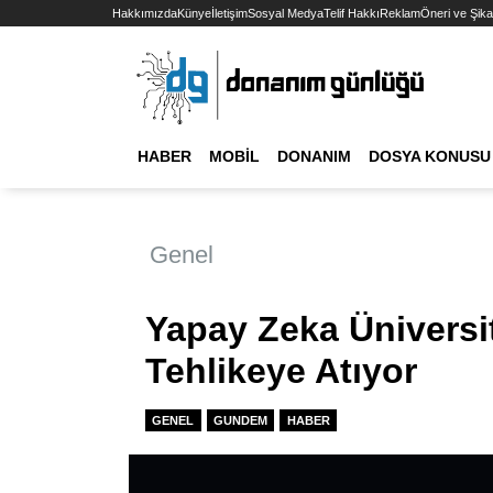
Hakkımızda
Künye
İletişim
Sosyal Medya
Telif Hakkı
Reklam
Öneri ve Şika
HABER
MOBIL
DONANIM
DOSYA KONUSU
Genel
Yapay Zeka Üniversit
Tehlikeye Atıyor
GENEL
GUNDEM
HABER