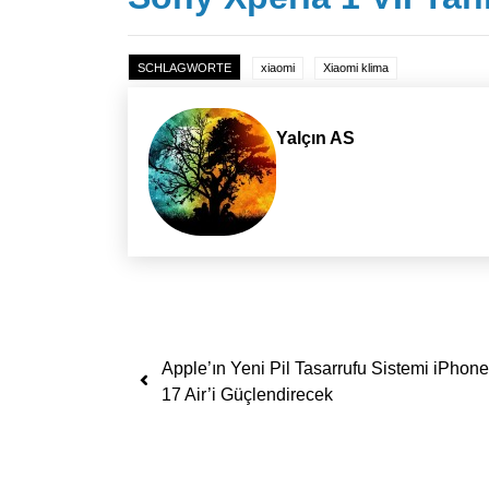
SCHLAGWORTE
xiaomi
Xiaomi klima
Yalçın AS
Yazı dolaşımı
Apple’ın Yeni Pil Tasarrufu Sistemi iPhone
17 Air’i Güçlendirecek