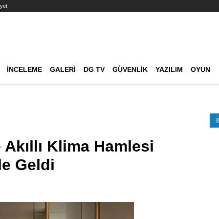
yet
Ana dolaşım
İNCELEME
GALERI
DG TV
GÜVENLIK
YAZILIM
OYUN
Etkinlik Ara
Akıllı Klima Hamlesi
ile Geldi