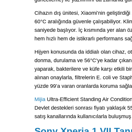
Cihazın dış ünitesi, Xiaomi’nin geliştirdi
60°C aralığında güvenle çalışabiliyor. Kl
saniyede başlıyor. İç kısmında yer alan ö
hem hızlı hem de istikrarlı performans sağ
Hijyen konusunda da iddialı olan cihaz, ot
donma, durulama ve 56°C’ye kadar çıkan s
yaparak, bakterilere ve küfe karşı etkili b
alınan onaylarla, filtrelerin E. coli ve St
yüzde 99’a varan oranlarda koruma sağladığ
Mijia
Ultra-Efficient Standing Air Condition
Devlet destekleri sonrası fiyatı yaklaşık 
satış kanallarında kullanıcılarla buluşmu
Sony Xperia 1 VII Tanıt