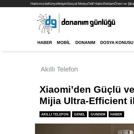
Hakkımızda
Künye
İletişim
Sosyal Medya
Telif Hakkı
Reklam
Öneri ve Şika
HABER
MOBIL
DONANIM
DOSYA KONUSU
Akıllı Telefon
Xiaomi’den Güçlü ve 
Mijia Ultra-Efficient 
AKILLI TELEFON
GENEL
GUNDEM
HABER