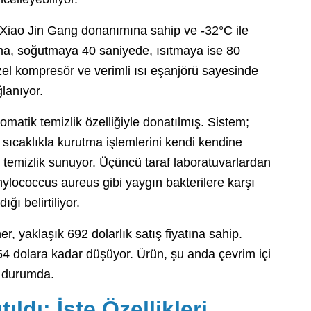
ği Xiao Jin Gang donanımına sahip ve -32°C ile
ima, soğutmaya 40 saniyede, ısıtmaya ise 80
zel kompresör ve verimli ısı eşanjörü sayesinde
lanıyor.
omatik temizlik özelliğiyle donatılmış. Sistem;
ıcaklıkla kurutma işlemlerini kendi kendine
ir temizlik sunuyor. Üçüncü taraf laboratuvarlardan
aphylococcus aureus gibi yaygın bakterilere karşı
ı belirtiliyor.
er, yaklaşık 692 dolarlık satış fiyatına sahip.
554 dolara kadar düşüyor. Ürün, şu anda çevrim içi
ş durumda.
ıldı: İşte Özellikleri