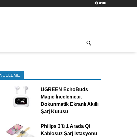
Facebook
Twitter
YouTube
İNCELEME
UGREEN EchoBuds
Magic İncelemesi:
Dokunmatik Ekranlı Akıllı
Şarj Kutusu
Philips 3’ü 1 Arada Qi
Kablosuz Şarj İstasyonu