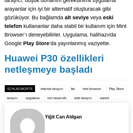
tarayıcı, düşük donanım gereksinimli uygulama
arayanlar için iyi bir alternatif oluşturacak gibi
gözüküyor. Bu bağlamda
alt seviye
veya
eski
telefon
kullananlar daha stabil bir kullanım için Mint
Browser’ı deneyebilirler. Uygulama, halihazırda
Google
Play Store
‘da yayınlanmış vaziyette.
Huawei P30 özellikleri
netleşmeye başladı
SCHLAGWORTE
internet tarayıcı
lite
mint browser
Play Store
tarayıcı
uygulama
veri tasarrufu
web tarayıcı
xiaomi
Yiğit Can Atılgan