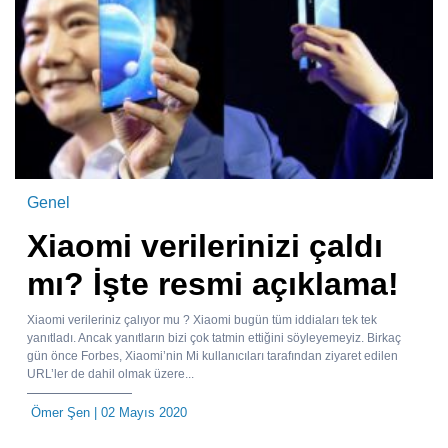
Genel
Xiaomi verilerinizi çaldı
mı? İşte resmi açıklama!
Xiaomi verileriniz çalıyor mu ? Xiaomi bugün tüm iddiaları tek tek
yanıtladı. Ancak yanıtların bizi çok tatmin ettiğini söyleyemeyiz. Birkaç
gün önce Forbes, Xiaomi’nin Mi kullanıcıları tarafından ziyaret edilen
URL’ler de dahil olmak üzere...
Ömer Şen
| 02 Mayıs 2020