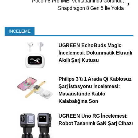
Poco F8 Pro IMEI Veritabanında Göründü,
Snapdragon 8 Gen 5 İle Yolda
İNCELEME
UGREEN EchoBuds Magic
İncelemesi: Dokunmatik Ekranlı
Akıllı Şarj Kutusu
Philips 3’ü 1 Arada Qi Kablosuz
Şarj İstasyonu İncelemesi:
Masaüstünde Kablo
Kalabalığına Son
UGREEN Uno RG İncelemesi:
Robot Tasarımlı GaN Şarj Cihazı