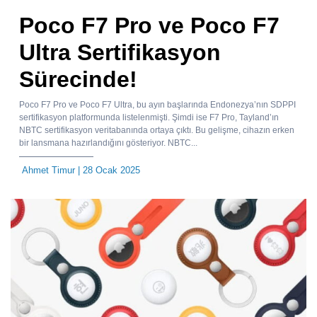
Poco F7 Pro ve Poco F7
Ultra Sertifikasyon
Sürecinde!
Poco F7 Pro ve Poco F7 Ultra, bu ayın başlarında Endonezya’nın SDPPI
sertifikasyon platformunda listelenmişti. Şimdi ise F7 Pro, Tayland’ın
NBTC sertifikasyon veritabanında ortaya çıktı. Bu gelişme, cihazın erken
bir lansmana hazırlandığını gösteriyor. NBTC...
Ahmet Timur
| 28 Ocak 2025